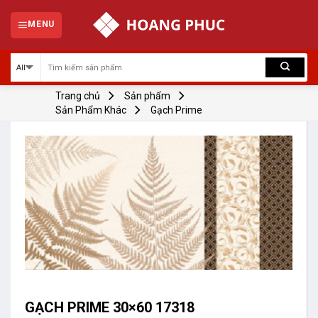
Skip
to
MENU
content
Trang chủ
Sản phẩm
Sản Phẩm Khác
Gạch Prime
GẠCH PRIME 30×60 17318