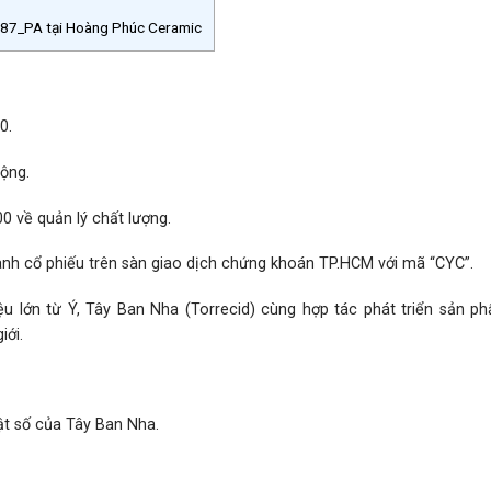
087_PA tại Hoàng Phúc Ceramic
0.
ộng.
 về quản lý chất lượng.
ành cổ phiếu trên sàn giao dịch chứng khoán TP.HCM với mã “CYC”.
u lớn từ Ý, Tây Ban Nha (Torrecid) cùng hợp tác phát triển sản ph
iới.
ật số của Tây Ban Nha.