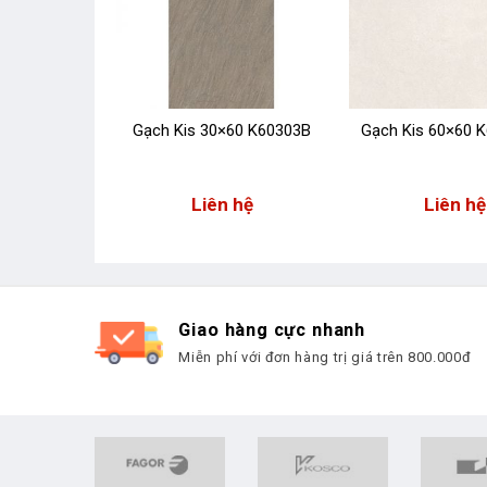
 60×60
Gạch Kis 30×60 K60303B
Gạch Kis 60×60 
63A
 hệ
Liên hệ
Liên hệ
Giao hàng cực nhanh
Miễn phí với đơn hàng trị giá trên 800.000đ