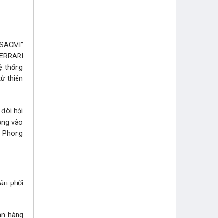
“SACMI”
FERRARI
hệ thống
từ thiên
đòi hỏi
ộng vào
. Phong
hân phối
bán hàng