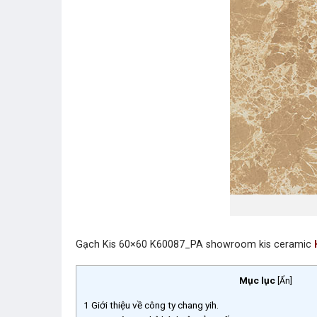
Gạch Kis 60×60 K60087_PA showroom kis ceramic
Mục lục
[
Ẩn
]
1
Giới thiệu về công ty chang yih.