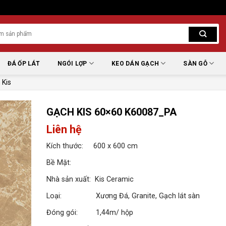
ĐÁ ỐP LÁT
NGÓI LỢP
KEO DÁN GẠCH
SÀN GỖ
 Kis
GẠCH KIS 60×60 K60087_PA
Liên hệ
Kích thước: 600 x 600 cm
Bề Mặt:
Nhà sản xuất: Kis Ceramic
Loại: Xương Đá, Granite, Gạch lát sàn
Đóng gói: 1,44m/ hộp