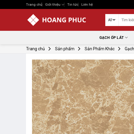
Skip
Trang chủ
Giới thiệu
Tin tức
Liên hệ
to
content
GẠCH ỐP LÁT
Trang chủ
Sản phẩm
Sản Phẩm Khác
Gạch