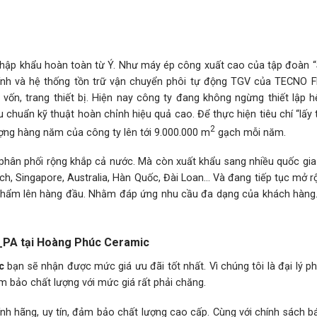
hập khẩu hoàn toàn từ Ý. Như máy ép công xuất cao của tập đoàn 
 tính và hệ thống tồn trữ vận chuyển phôi tự động TGV của TECNO 
ề vốn, trang thiết bị. Hiện nay công ty đang không ngừng thiết lập 
u chuẩn kỹ thuật hoàn chỉnh hiệu quả cao. Để thực hiện tiêu chí “lấy 
2
ượng hàng năm của công ty lên tới 9.000.000 m
gạch mỗi năm.
hân phối rộng khắp cả nước. Mà còn xuất khẩu sang nhiều quốc gia 
h, Singapore, Australia, Hàn Quốc, Đài Loan… Và đang tiếp tục mở r
n phẩm lên hàng đầu. Nhằm đáp ứng nhu cầu đa dạng của khách hàng
7_PA tại Hoàng Phúc Ceramic
c
bạn sẽ nhận được mức giá ưu đãi tốt nhất. Vì chúng tôi là đại lý p
m bảo chất lượng với mức giá rất phải chăng.
h hãng, uy tín, đảm bảo chất lượng cao cấp. Cùng với chính sách 