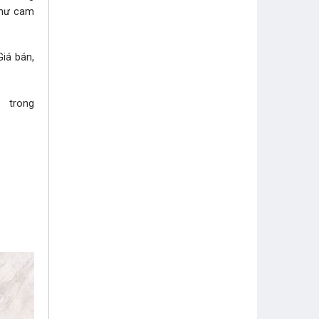
như cam
Giá bán,
i trong