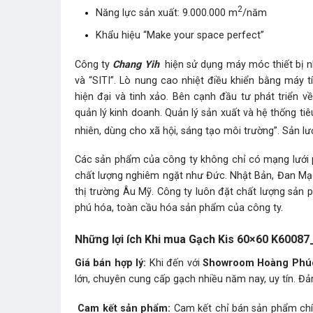
2
Năng lực sản xuất: 9.000.000 m
/năm
Khẩu hiệu “Make your space perfect”
Công ty
Chang Yih
hiện sử dụng máy móc thiết bị n
và “SITI”. Lò nung cao nhiệt điều khiển bằng máy
hiện đại và tinh xảo. Bên cạnh đầu tư phát triển v
quản lý kinh doanh. Quản lý sản xuất và hệ thống tiê
nhiên, dùng cho xã hội, sáng tạo môi trường”. Sản l
Các sản phẩm của công ty không chỉ có mạng lưới p
chất lượng nghiêm ngặt như Đức. Nhật Bản, Đan Mạc
thị trường Âu Mỹ. Công ty luôn đặt chất lượng sả
phú hóa, toàn cầu hóa sản phẩm của công ty.
Những lợi ích Khi mua Gạch Kis 60×60 K6008
Giá bán hợp lý:
Khi đến với
Showroom Hoàng Phú
lớn, chuyên cung cấp gạch nhiều năm nay, uy tín. Đả
Cam kết sản phẩm:
Cam kết chỉ bán sản phẩm chín