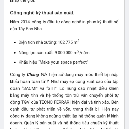
khắp thế giới.
Công nghệ ký thuật sản xuất.
Năm 2014, công ty đầu tư công nghệ in phun kỹ thuật số
của Tây Ban Nha.
2
Diện tích nhà xưởng: 102.775 m
2
Năng lực sản xuất: 9.000.000 m
/năm
Khẩu hiệu “Make your space perfect”
Công ty
Chang Yih
hiện sử dụng máy móc thiết bị nhập
khẩu hoàn toàn từ Ý. Như máy ép công xuất cao của tập
đoàn “SACMI” và “SITI”. Lò nung cao nhiệt điều khiển
bằng máy tính và hệ thống tồn trữ vận chuyển phôi tự
động TGV của TECNO FERRARI hiện đại và tinh xảo. Bên
cạnh đầu tư phát triển về vốn, trang thiết bị. Hiện nay
công ty đang không ngừng thiết lập hệ thống quản lý kinh
doanh. Quản lý sản xuất và hệ thống tiêu chuẩn kỹ thuật