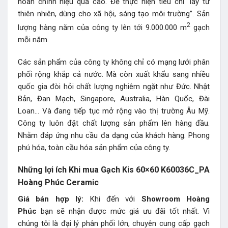
hoàn chỉnh hiệu quả cao. Để thực hiện tiêu chí “lấy từ
thiên nhiên, dùng cho xã hội, sáng tạo môi trường”. Sản
2
lượng hàng năm của công ty lên tới 9.000.000 m
gạch
mỗi năm.
Các sản phẩm của công ty không chỉ có mạng lưới phân
phối rộng khắp cả nước. Mà còn xuất khẩu sang nhiều
quốc gia đòi hỏi chất lượng nghiêm ngặt như Đức. Nhật
Bản, Đan Mạch, Singapore, Australia, Hàn Quốc, Đài
Loan… Và đang tiếp tục mở rộng vào thị trường Âu Mỹ.
Công ty luôn đặt chất lượng sản phẩm lên hàng đầu.
Nhằm đáp ứng nhu cầu đa dạng của khách hàng. Phong
phú hóa, toàn cầu hóa sản phẩm của công ty.
Những lợi ích Khi mua Gạch Kis 60×60 K60036C_PA
Hoàng Phúc Ceramic
Giá bán hợp lý:
Khi đến với
Showroom Hoàng
Phúc
bạn sẽ nhận được mức giá ưu đãi tốt nhất. Vì
chúng tôi là đại lý phân phối lớn, chuyên cung cấp gạch