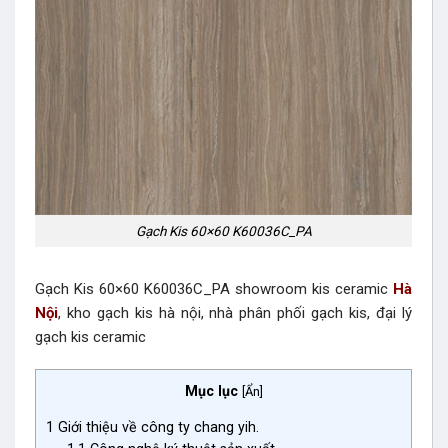
Gạch Kis 60×60 K60036C_PA
Gạch Kis 60×60 K60036C_PA showroom kis ceramic
Hà
Nội
, kho gạch kis hà nội, nhà phân phối gạch kis, đại lý
gạch kis ceramic
Mục lục
[
Ẩn
]
1
Giới thiệu về công ty chang yih.