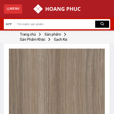
Skip
to
MENU
content
Trang chủ
Sản phẩm
Sản Phẩm Khác
Gạch Kis