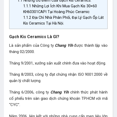
1.1
Những Ưu Điểm Của Gạch Kis Ceramics.
1.1.1
Những Lợi Ích Khi Mua Gạch Kis 30×60
KH60301CAPI Tại Hoàng Phúc Ceramic
1.1.2
Địa Chỉ Nhà Phân Phối, Đại Lý Gạch Ốp Lát
Kis Ceramics Tại Hà Nội.
Gạch Kis Ceramics Là Gì?
Là sản phẩm của Công ty
Chang Yih
được thành lập vào
tháng 02/2000.
Tháng 9/2001, xưởng sản xuất chính đưa vào hoạt động.
Tháng 8/2003, công ty đạt chứng nhận ISO 9001:2000 về
quản lý chất lượng.
Tháng 6/2006, công ty
Chang Yih
chính thức phát hành
cổ phiếu trên sàn giao dịch chứng khoán TP.HCM với mã
“CYC”.
Năm 2006, liên kết với những nhà cung cấp men liệu lớn