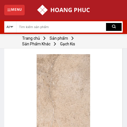
Skip
to
MENU
content
Trang chủ
Sản phẩm
Sản Phẩm Khác
Gạch Kis