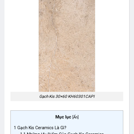
Gạch Kis 30×60 KH60301CAPI
Mục lục
[
Ẩn
]
1
Gạch Kis Ceramics Là Gì?