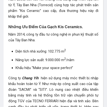
từ Ý, Tây Ban Nha (Torrecid) cùng hợp tác phát triển sản
phẩm “Kis Ceramic” cao cấp, đưa thương hiệu này đi
khắp thế giới.
Những Ưu Điểm Của Gạch Kis Ceramics.
Năm 2014, công ty đầu tư công nghệ in phun kỹ thuật số
của Tây Ban Nha.
2
Diện tích nhà xưởng: 102.775 m
2
Năng lực sản xuất: 9.000.000 m
/năm
Khẩu hiệu “Make your space perfect”
Công ty
Chang Yih
hiện sử dụng máy móc thiết bị nhập
khẩu hoàn toàn từ Ý. Như máy ép công xuất cao của tập
đoàn “SACMI” và “SITI”. Lò nung cao nhiệt điều khiển
bằng máy tính và hệ thống tồn trữ vận chuyển phôi tự
động TGV của TECNO FERRARI hiện đại và tinh xảo. Bên
cạnh đầu tư phát triển về vốn, trang thiết bị. Hiện nay