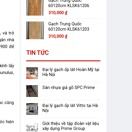
Gạch Trung Quốc
60120cm KLSK61206
310,000
₫
Gạch Trung Quốc
60120cm KLSK61203
 và trở
310,000
₫
găn nhà
1900 để
TIN TỨC
kính lấy
Đại lý gạch ốp lát Hoàn Mỹ tại
unulus,
Hà Nội
Sàn nhựa giả gỗ SPC Prime
́c cũng
Đại lý gạch ốp lát Vitto tại Hà
Nội
́c hiện
Giới thiệu về tập đoàn vật liệu
xây dựng Prime Group