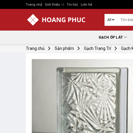
Skip
Trang chủ
Giới thiệu
Tin tức
Liên hệ
to
content
GẠCH ỐP LÁT
Trang chủ
Sản phẩm
Gạch Trang Trí
Gạch 