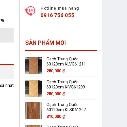
Hotline mua hàng
0916 756 055
àng
SẢN PHẨM MỚI
Gạch Trung Quốc
60120cm KLVG61211
280,000
₫
Gạch Trung Quốc
́i nhất
60120cm KlVG61209
280,000
₫
Gạch Trung Quốc
60120cm KLSK61207
310,000
₫