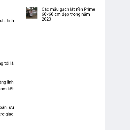
Các mẫu gạch lát nền Prime
60×60 cm đẹp trong năm
2023
h, tính
g tôi là
àng linh
cam kết
 bán, ưu
trợ giao