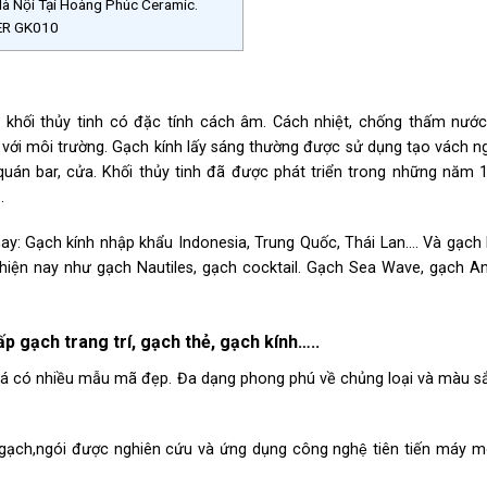
 Nội Tại Hoàng Phúc Ceramic.
OWER GK010
khối thủy tinh có đặc tính cách âm. Cách nhiệt, chống thấm nước,
 với môi trường. Gạch kính lấy sáng thường được sử dụng tạo vách n
uán bar, cửa. Khối thủy tinh đã được phát triển trong những năm 
.
nay: Gạch kính nhập khẩu Indonesia, Trung Quốc, Thái Lan…. Và gạch 
hiện nay như gạch Nautiles, gạch cocktail. Gạch Sea Wave, gạch An
gạch trang trí, gạch thẻ, gạch kính…..
 có nhiều mẫu mã đẹp. Đa dạng phong phú về chủng loại và màu să
 gạch,ngói được nghiên cứu và ứng dụng công nghệ tiên tiến máy mo