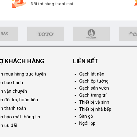
Đổi trả hàng thoải mái
Ợ KHÁCH HÀNG
LIÊN KẾT
n mua hàng trực tuyến
Gạch lát nền
Gạch ốp tường
ch bảo hành
Gạch sân vườn
ch vận chuyển
Gạch trang trí
h đổi trả, hoàn tiền
Thiết bị vệ sinh
ch thanh toán
Thiết bị nhà bếp
Sàn gỗ
ch bảo mật thông tin
Ngói lợp
ch ưu đãi