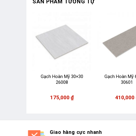
SẢN PHẨM TƯƠNG TỰ
Mỹ 60×120
Gạch Hoàn Mỹ 30×30
Gạch Hoàn Mỹ 
09
26008
30601
00
₫
175,000
₫
410,000
Giao hàng cực nhanh