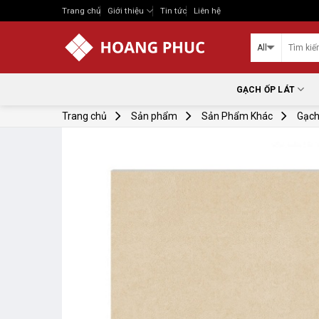
Skip
Trang chủ
Giới thiệu
Tin tức
Liên hệ
to
content
GẠCH ỐP LÁT
Trang chủ
Sản phẩm
Sản Phẩm Khác
Gạch