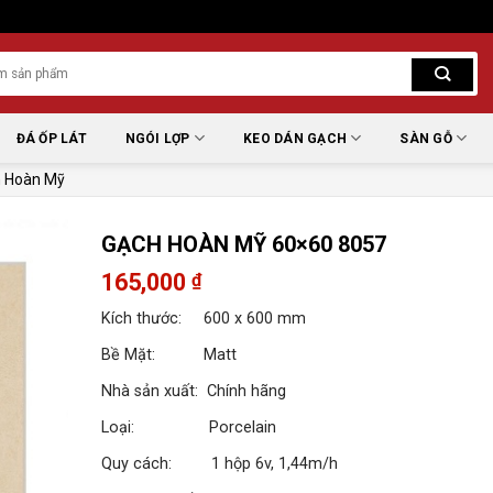
ĐÁ ỐP LÁT
NGÓI LỢP
KEO DÁN GẠCH
SÀN GỖ
 Hoàn Mỹ
GẠCH HOÀN MỸ 60×60 8057
165,000
₫
Kích thước: 600 x 600 mm
Bề Mặt: Matt
Nhà sản xuất: Chính hãng
Loại: Porcelain
Quy cách: 1 hộp 6v, 1,44m/h