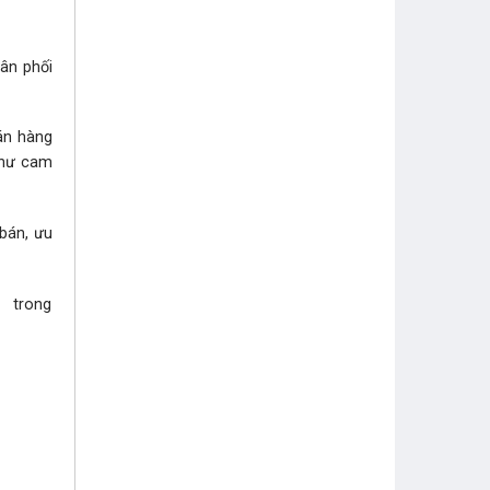
hân phối
bán hàng
như cam
 bán, ưu
i trong