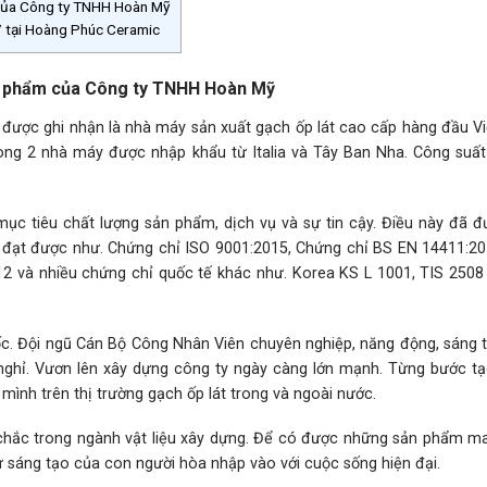
 của Công ty TNHH Hoàn Mỹ
tại Hoàng Phúc Ceramic
ản phẩm của Công ty TNHH Hoàn Mỹ
được ghi nhận là nhà máy sản xuất gạch ốp lát cao cấp hàng đầu V
ng 2 nhà máy được nhập khẩu từ Italia và Tây Ban Nha. Công suất
c tiêu chất lượng sản phẩm, dịch vụ và sự tin cậy. Điều này đã đ
đạt được như. Chứng chỉ ISO 9001:2015, Chứng chỉ BS EN 14411:20
 và nhiều chứng chỉ quốc tế khác như. Korea KS L 1001, TIS 2508
 gốc. Đội ngũ Cán Bộ Công Nhân Viên chuyên nghiệp, năng động, sáng 
nghỉ. Vươn lên xây dựng công ty ngày càng lớn mạnh. Từng bước t
mình trên thị trường gạch ốp lát trong và ngoài nước.
hắc trong ngành vật liệu xây dựng. Để có được những sản phẩm ma
 sáng tạo của con người hòa nhập vào với cuộc sống hiện đại.