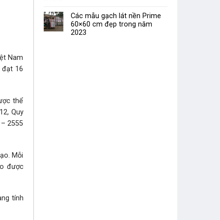
Các mẫu gạch lát nền Prime
60×60 cm đẹp trong năm
2023
iệt Nam
 đạt 16
ược thể
12, Quy
 – 2555
tạo. Mỗi
ạo được
ng tính