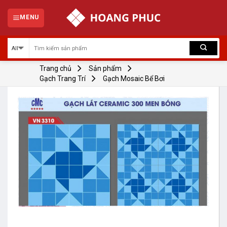
Skip
to
MENU
content
Trang chủ
Sản phẩm
Gạch Trang Trí
Gạch Mosaic Bể Bơi