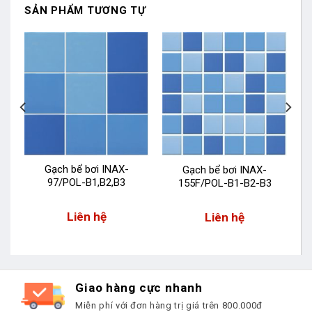
SẢN PHẨM TƯƠNG TỰ
Gạch bể bơi INAX-
Gạch bể bơi INAX-
97/POL-B1,B2,B3
155F/POL-B1-B2-B3
-
Liên hệ
Liên hệ
Giao hàng cực nhanh
Miễn phí với đơn hàng trị giá trên 800.000đ