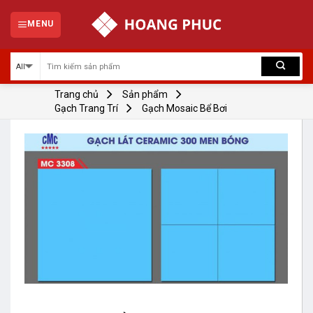
Skip
to
MENU
content
Trang chủ
Sản phẩm
Gạch Trang Trí
Gạch Mosaic Bể Bơi