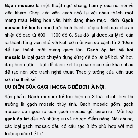
Gạch mosaic
là một thuật ngữ chung, hàm ý của nó nói về
việc khảm. Ghép các viên gạch nhỏ lại với nhau thành một
mảng màu. Mảng hoa văn, hình dạng theo mục đích.
Gạch
mosaic bể bơi
hà nội
được hình thành từ quá trình nấu chảy ở
nhiệt độ cao từ 800 – 1300 độ C. Sau đó lại được xử lý rồi cán
ra thành từng viên nhỏ với kích cỡ mỗi viên có cạnh từ 2-10cm
để tạo thành một mảng gạch lớn.
Gạch ốp lát bể bơi
mosaic
là loại gạch chuyên dụng dùng để ốp lát bể bơi, hồ bơi,
đài phun nước…. Rất dễ dàng kết hợp các màu sắc khác nhau
để tạo nên bức tranh nghệ thuật. Theo ý tưởng của kiến trúc
sơ, nhà thiết kế.
ƯU ĐIỂM CỦA GẠCH MOSAIC BỂ BƠI HÀ NỘI.
Sản phẩm
Gạch mosaic bể bơi
hiện có 3 loại chính trên thị
trường là gạch mosaic thủy tinh. Gạch mosaic gốm, gạch
mosaic đá ngoài ra còn gạch mosaic gỗ, ceramic… Mỗi loại
gạch ốp lát
đều có những ưu và nhược điểm riêng. Nói chung,
các loại gạch mosaic đều có cấu tạo 3 lớp phù hợp với môi
trường nước bể bơi.