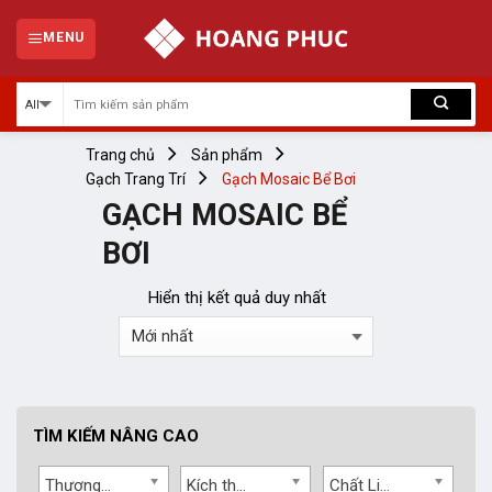
Skip
to
MENU
content
Trang chủ
Sản phẩm
Gạch Trang Trí
Gạch Mosaic Bể Bơi
GẠCH MOSAIC BỂ
BƠI
Hiển thị kết quả duy nhất
TÌM KIẾM NÂNG CAO
Thương hiệu
Kích thước
Chất Liệu