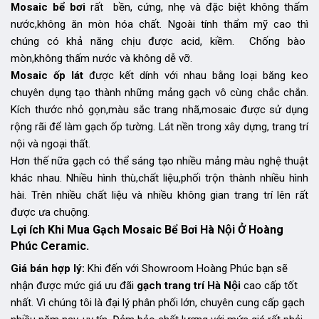
Mosaic bể bơi
rất bền, cứng, nhẹ và đặc biệt không thấm
nước,không ăn mòn hóa chất. Ngoài tính thẩm mỹ cao thì
chúng có khả năng chịu được acid, kiềm. Chống bào
mòn,không thấm nước và không dễ vỡ.
Mosaic ốp lát
được kết dính với nhau bằng loại băng keo
chuyên dụng tạo thành những mảng gạch vô cùng chắc chắn.
Kích thước nhỏ gọn,màu sắc trang nhã,mosaic được sử dụng
rộng rãi để làm gạch ốp tường. Lát nền trong xây dựng, trang trí
nội và ngoại thất.
Hơn thế nữa gạch có thể sáng tạo nhiều mảng màu nghệ thuật
khác nhau. Nhiều hình thù,chất liệu,phối trộn thành nhiều hình
hài. Trên nhiều chất liệu và nhiều không gian trang trí lên rất
được ưa chuộng.
Lợi ích Khi Mua Gạch Mosaic Bể Bơi Hà Nội Ở Hoàng
Phúc Ceramic.
Giá bán hợp lý:
Khi đến với Showroom Hoàng Phúc bạn sẽ
nhận được mức giá ưu đãi
gạch trang trí Hà Nội
cao cấp tốt
nhất. Vì chúng tôi là đại lý phân phối lớn, chuyên cung cấp gạch