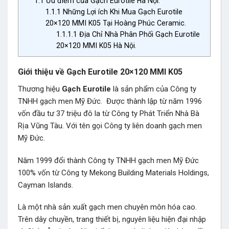
1.1
Ưu điểm của Gạch Eurotile Hà Nội.
1.1.1
Những Lợi ích Khi Mua Gạch Eurotile
20×120 MMI K05 Tại Hoàng Phúc Ceramic.
1.1.1.1
Địa Chỉ Nhà Phân Phối Gạch Eurotile
20×120 MMI K05 Hà Nội.
Giới thiệu về Gạch Eurotile 20×120 MMI K05
Thương hiệu
Gạch Eurotile
là sản phẩm của Công ty
TNHH gạch men Mỹ Đức. Được thành lập từ năm 1996
vốn đầu tư 37 triệu đô la từ Công ty Phát Triển Nhà Bà
Rịa Vũng Tàu. Với tên gọi Công ty liên doanh gạch men
Mỹ Đức.
Năm 1999 đổi thành Công ty TNHH gạch men Mỹ Đức
100% vốn từ Công ty Mekong Building Materials Holdings,
Cayman Islands.
Là một nhà sản xuất gạch men chuyên môn hóa cao.
Trên dây chuyền, trang thiết bị, nguyên liệu hiện đại nhập