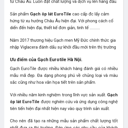
từ Châu Âu. Luôn đặt chất lượng và dịch vụ lên hàng đầu.
Sản phẩm
Gạch ôp lát EuroTile
cao cấp đc lấy cảm
hứng từ xu hướng Châu Âu hiện đại. Với phong cách cổ
diển đến hiện đại, thiết kế đơn giản, tinh tế …………
Năm 2017 thương hiệu Gạch men Mỹ Đức chính thức gia
nhập Viglacera đánh dấu sự khởi đầu mới trên thị trường
Ưu điểm của Gạch Eurotile Hà Nội.
Gạch EuroTile được nhiều khách hàng đánh giá có nhiều
mẫu mã đẹp. Đa dạng phong phú về chủng loại và màu
sắc cũng như hoa văn họa tiết trên sản phẩm.
Với nhiều năm kinh nghiệm trong lĩnh vực sản xuất.
Gạch
ôp lát EuroTile
được nghiên cứu và ứng dụng công nghệ
tiên tiến hiện đại nhất hiện nay vào quy trình sản xuất.
Cho nên đã tạo ra những mẫu sản phẩm chất lượng tốt
nhất đưa ra thị trường. Đáp ứng các nhu cầu của khách