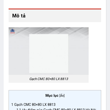
Mô tả
Gạch CMC 80×80 LX 8813
Mục lục
[
Ẩn
]
1
Gạch CMC 80×80 LX 8813
1.1
Ưu điểm của Gạch CMC 80×80 LX 8813 Hà Nội.