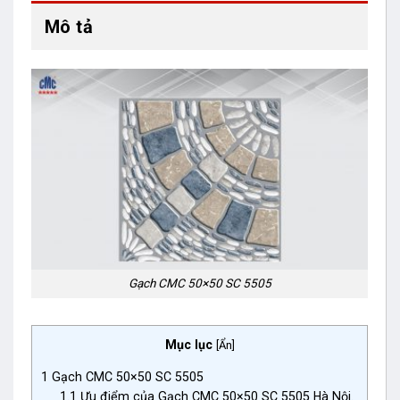
Mô tả
Gạch CMC 50×50 SC 5505
Mục lục
[
Ẩn
]
1
Gạch CMC 50×50 SC 5505
1.1
Ưu điểm của Gạch CMC 50×50 SC 5505 Hà Nội.