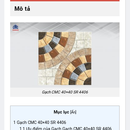
Mô tả
Gạch CMC 40×40 SR 4406
Mục lục
[
Ẩn
]
1
Gạch CMC 40×40 SR 4406
1.1
Ưu điểm của Gạch Gạch CMC 40×40 SR 4406