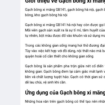
Giới thiệu về Gạch bông xi mă
Gạch bông xi măng GB141, gạch bông hà nội, gạch bô
bông, kho gạch bông hà nội
Gạch bông xi măng GB141 hà nội hay còn được gọi l
Mỗi viên gạch sản xuất ra là sự tỉ mỉ, tâm huyết c
tự nhiên, bột màu được đổ vào khuôn và sử dụng máy
Trong các không gian sống mang hơi thở đương đại. 
Tùy vào việc kết hợp với đồ dùng, nội thất nào mà 
quyện hoài cổ cần thiết cho không gian sống.
Gạch bông là sản phẩm pha trộn giữa nét cổ điển 
không gian. Gạch bông đem lại cảm giác mát lạnh 
bền và chất lượng tuyệt hảo. Gạch có thời gian sử 
dễ lau chùi, vệ sinh khi cần.
Ứng dụng của Gạch bông xi măn
Những hoa văn trên gạch bông có thể tạo nên nhữ