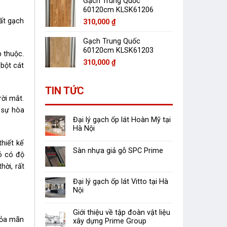
Gạch Trung Quốc
60120cm KLSK61206
uất gạch
310,000
₫
Gạch Trung Quốc
60120cm KLSK61203
 thuộc.
310,000
₫
 bột cát
TIN TỨC
ời mắt.
 sự hòa
Đại lý gạch ốp lát Hoàn Mỹ tại
Hà Nội
hiết kế
Sàn nhựa giả gỗ SPC Prime
ó có độ
hời, rất
Đại lý gạch ốp lát Vitto tại Hà
Nội
Giới thiệu về tập đoàn vật liệu
hỏa mãn
xây dựng Prime Group