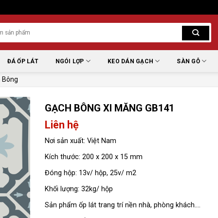
ĐÁ ỐP LÁT
NGÓI LỢP
KEO DÁN GẠCH
SÀN GỖ
 Bông
GẠCH BÔNG XI MĂNG GB141
Liên hệ
Nơi sản xuất: Việt Nam
Kích thước: 200 x 200 x 15 mm
Đóng hộp: 13v/ hộp, 25v/ m2
Khối lượng: 32kg/ hộp
Sản phẩm ốp lát trang trí nền nhà, phòng khách….