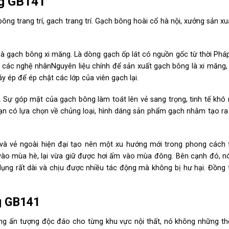
ng GB141
ng trang trí, gach trang trí. Gạch bông hoài cổ hà nội, xưởng sản x
à gạch bông xi măng. Là dòng gạch ốp lát có nguồn gốc từ thời Pháp
ủa các nghệ nhânNguyên liệu chính để sản xuất gạch bông là xi măng,
 ép để ép chặt các lớp của viên gạch lại.
Sự góp mặt của gạch bông làm toát lên vẻ sang trọng, tinh tế khó r
bạn có lựa chọn về chủng loại, hình dáng sản phẩm gạch nhằm tạo ra
và vẻ ngoài hiện đại tạo nên một xu hướng mới trong phong cách t
vào mùa hè, lại vừa giữ được hơi ấm vào mùa đông. Bên cạnh đó, n
dụng rất dài và chịu được nhiều tác động mà không bị hư hại. Đồng t
g GB141
ng ấn tượng độc đáo cho từng khu vực nội thất, nó không những t