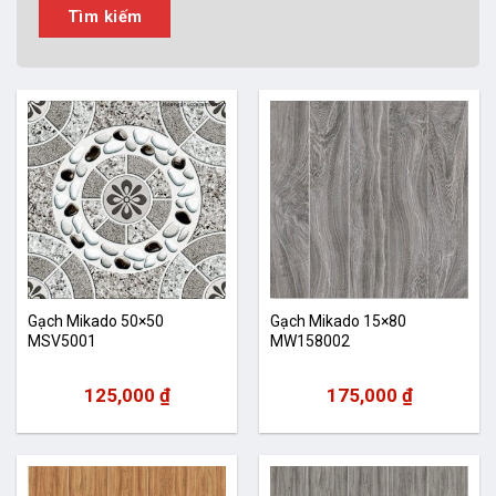
Tìm kiếm
Gạch Mikado 50×50
Gạch Mikado 15×80
MSV5001
MW158002
125,000
₫
175,000
₫