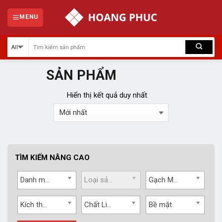
Skip
to
MENU
content
SẢN PHẨM
Hiển thị kết quả duy nhất
TÌM KIẾM NÂNG CAO
Danh mục
Loại sản phẩm
Gạch Mikado
Kích thước
Chất Liệu
Bề mặt