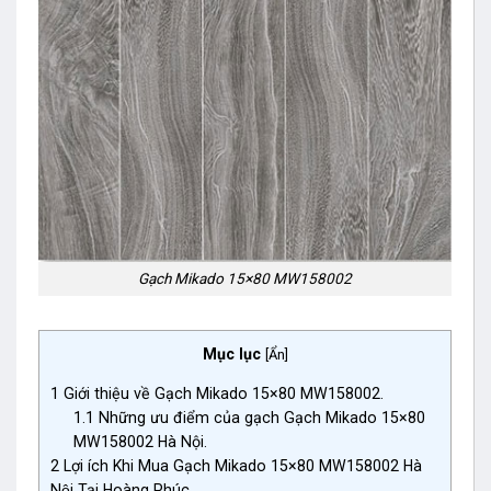
Gạch Mikado 15×80 MW158002
Mục lục
[
Ẩn
]
1
Giới thiệu về Gạch Mikado 15×80 MW158002.
1.1
Những ưu điểm của gạch Gạch Mikado 15×80
MW158002 Hà Nội.
2
Lợi ích Khi Mua Gạch Mikado 15×80 MW158002 Hà
Nội Tại Hoàng Phúc.