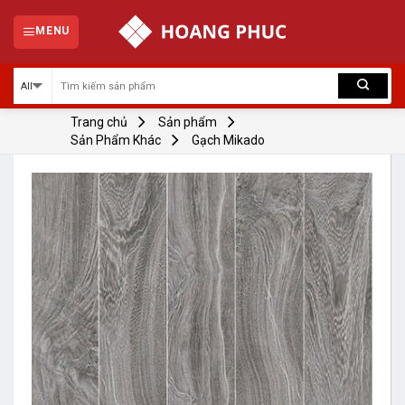
Skip
to
MENU
content
Trang chủ
Sản phẩm
Sản Phẩm Khác
Gạch Mikado