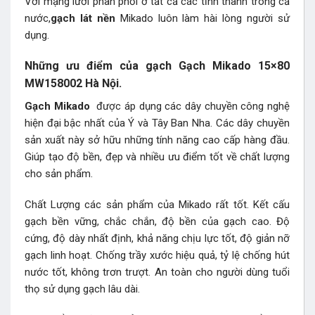
Với mạng lưới phân phối ở tất cả các tỉnh thành trong cả
nước,
gạch lát nền
Mikado luôn làm hài lòng người sử
dụng.
Những ưu điểm của gạch Gạch Mikado 15×80
MW158002 Hà Nội.
Gạch Mikado
được áp dụng các dây chuyền công nghệ
hiện đại bậc nhất của Ý và Tây Ban Nha. Các dây chuyền
sản xuất này sở hữu những tính năng cao cấp hàng đầu.
Giúp tạo độ bền, đẹp và nhiều ưu điểm tốt về chất lượng
cho sản phẩm.
Chất Lượng các sản phẩm của Mikado rất tốt. Kết cấu
gạch bền vững, chắc chắn, độ bền của gạch cao. Độ
cứng, độ dày nhất định, khả năng chịu lực tốt, độ giản nỡ
gạch linh hoạt. Chống trầy xước hiệu quả, tỷ lệ chống hút
nước tốt, không trơn trượt. An toàn cho người dùng tuổi
thọ sử dụng gạch lâu dài.