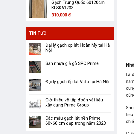
Gạch Trung Quốc 60120cm
KLSK61203
310,000
₫
TIN TỨC
Đại lý gạch ốp lát Hoàn Mỹ tại Hà
Nội
Sàn nhựa giả gỗ SPC Prime
Nhà
Là 
năm 
Đại lý gạch ốp lát Vitto tại Hà Nội
cung
cũng
Giới thiệu về tập đoàn vật liệu
xây dựng Prime Group
Sho
tiêu
Các mẫu gạch lát nền Prime
chiê
60×60 cm đẹp trong năm 2023