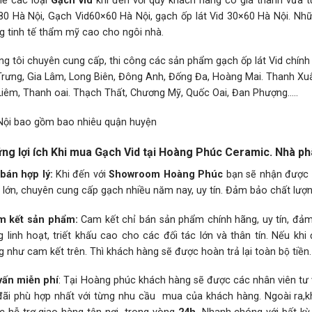
hế các loại
Gạch vid
khi đến với quý khách hàng có giá thành vư
0 Hà Nội, Gạch Vid60×60 Hà Nội, gạch ốp lát Vid 30×60 Hà Nội. Nhữn
ng tinh tế thẩm mỹ cao cho ngôi nhà.
ng tôi chuyên cung cấp, thi công các sản phẩm gạch ốp lát Vid chín
Trưng, Gia Lâm, Long Biên, Đông Anh, Đống Đa, Hoàng Mai. Thanh Xuâ
Liêm, Thanh oai. Thạch Thất, Chương Mỹ, Quốc Oai, Đan Phượng…..
Nội
bao gồm bao nhiêu quận huyện
̃ng lợi ích Khi mua Gạch Vid tại Hoàng Phúc Ceramic. Nhà p
bán hợp lý:
Khi đến với
Showroom Hoàng Phúc
bạn sẽ nhận được mư
 lớn, chuyên cung cấp gạch nhiều năm nay, uy tín. Đảm bảo chất lượng 
 kết sản phẩm:
Cam kết chỉ bán sản phẩm chính hãng, uy tín, đả
g linh hoạt, triết khấu cao cho các đối tác lớn và thân tín. Nếu
 như cam kết trên. Thì khách hàng sẽ được hoàn trả lại toàn bộ tiền.
vấn miễn phí
: Tại Hoàng phúc khách hàng sẽ được các nhân viên tư v
đãi phù hợp nhất với từng nhu cầu mua của khách hàng. Ngoài ra