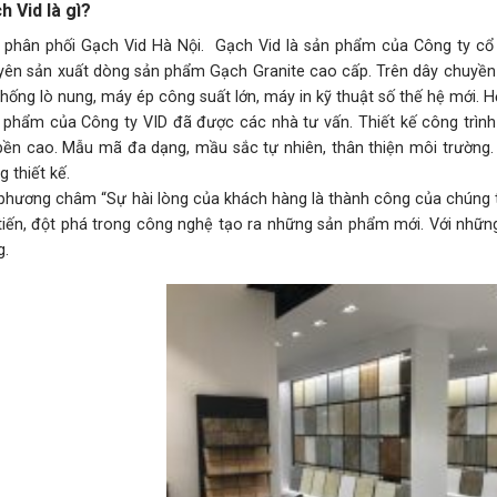
h Vid là gì?
 phân phối Gạch Vid Hà Nội. Gạch Vid là sản phẩm của Công ty cổ 
yên sản xuất dòng sản phẩm Gạch Granite cao cấp. Trên dây chuyền th
thống lò nung, máy ép công suất lớn, máy in kỹ thuật số thế hệ mới.
 phẩm của Công ty VID đã được các nhà tư vấn. Thiết kế công trình l
bền cao. Mẫu mã đa dạng, mầu sắc tự nhiên, thân thiện môi trường. D
g thiết kế.
 phương châm “Sự hài lòng của khách hàng là thành công của chúng tô
 tiến, đột phá trong công nghệ tạo ra những sản phẩm mới. Với những
g.