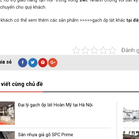
c hỗ trợ giao hàng tận nơi trong vòng
24h.
Nhanh chóng với bất kỳ s
 chuyển cho quý khách.
 khách có thể xem thêm các sản phẩm >>>>>
gạch ốp lát khác
tại đâ
Đánh g
 viết cùng chủ đề
Đại lý gạch ốp lát Hoàn Mỹ tại Hà Nội
Sàn nhựa giả gỗ SPC Prime