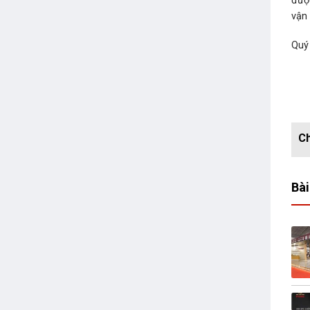
đượ
vận
Quý
Bài