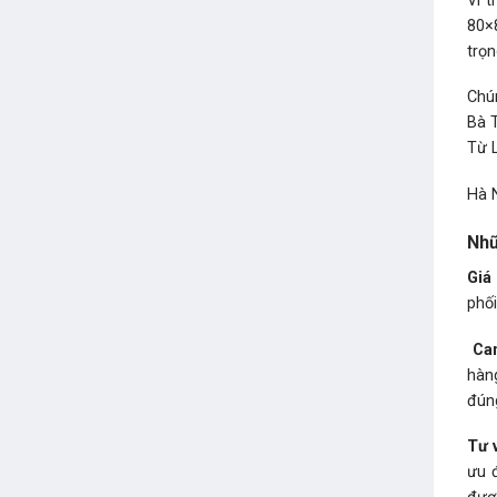
Vì t
80×8
trọ
Chú
Bà 
Từ 
Hà 
Như
Giá 
phối
Cam
hàn
đúng
Tư 
ưu 