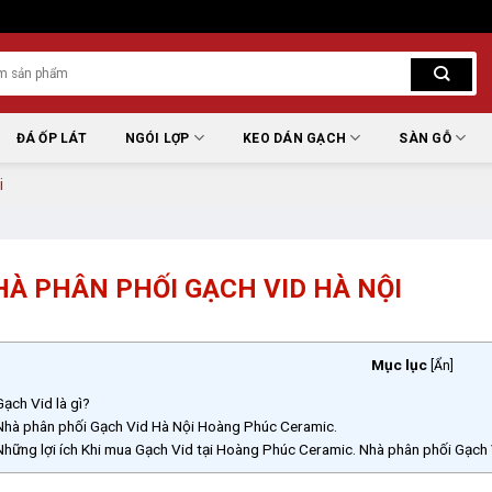
ĐÁ ỐP LÁT
NGÓI LỢP
KEO DÁN GẠCH
SÀN GỖ
i
HÀ PHÂN PHỐI GẠCH VID HÀ NỘI
Mục lục
[
Ẩn
]
ạch Vid là gì?
hà phân phối Gạch Vid Hà Nội Hoàng Phúc Ceramic.
hững lợi ích Khi mua Gạch Vid tại Hoàng Phúc Ceramic. Nhà phân phối Gạch