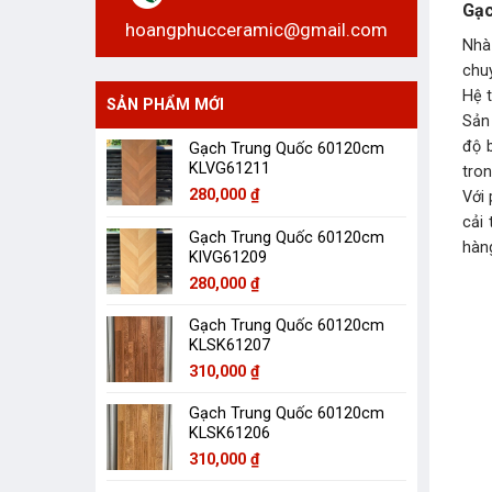
Gạc
hoangphucceramic@gmail.com
Nhà
chu
Hệ 
SẢN PHẨM MỚI
Sản
độ 
Gạch Trung Quốc 60120cm
KLVG61211
tron
280,000
₫
Với
cải
Gạch Trung Quốc 60120cm
hàn
KlVG61209
280,000
₫
Gạch Trung Quốc 60120cm
KLSK61207
310,000
₫
Gạch Trung Quốc 60120cm
KLSK61206
310,000
₫