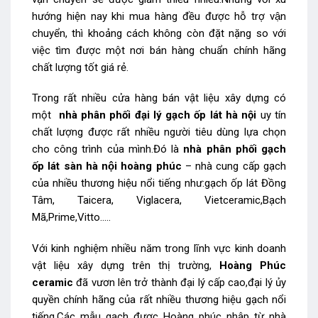
hướng hiện nay khi mua hàng đều được hỗ trợ vận
chuyển, thì khoảng cách không còn đặt nặng so với
việc tìm được một nơi bán hàng chuẩn chính hãng
chất lượng tốt giá rẻ.
Trong rất nhiều cửa hàng bán vật liệu xây dựng có
một
nhà phân phối đại lý gạch ốp lát hà nội
uy tín
chất lượng được rất nhiều người tiêu dùng lựa chọn
cho công trình của mình.Đó là
nhà
phân phối gạch
ốp lát sàn hà nội hoàng phúc
– nhà cung cấp gạch
của nhiều thương hiệu nổi tiếng như:gạch ốp lát Đồng
Tâm, Taicera, Viglacera, Vietceramic,Bạch
Mã,Prime,Vitto…..
Với kinh nghiệm nhiều năm trong lĩnh vực kinh doanh
vật liệu xây dựng trên thị trường,
Hoàng Phúc
ceramic
đã vươn lên trở thành đại lý cấp cao,đại lý ủy
quyền chính hãng của rất nhiều thương hiệu gạch nổi
tiếng.Các mẫu gạch được Hoàng phúc nhập từ nhà