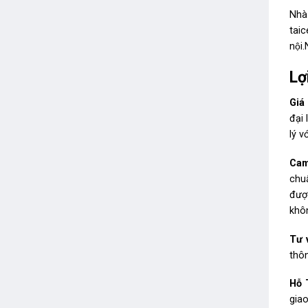
Nhà
taic
nội
Lơ
Giá 
đại 
lý v
Cam
chu
đượ
khô
Tư 
thôn
Hỗ 
gia