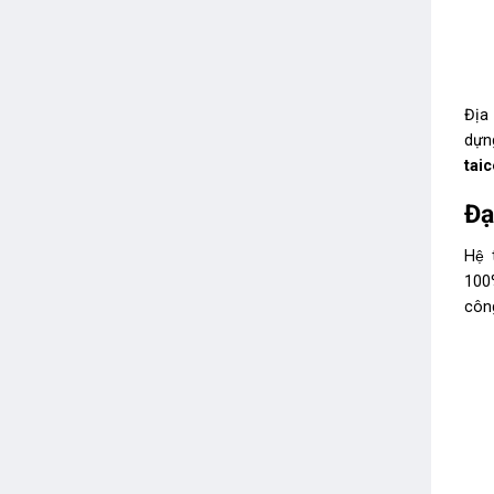
Địa
dự
tai
Đa
Hệ 
100
công