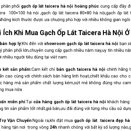
 phân phối
gạch ốp lát taicera
hà nội
hoàng phúc
cung cấp đầy đủ 
era 100×100 hà nội ,gạch ốp lát taicera 80×80 hà nội,gạch ốp lát
.Những kích thước được ưa chuộng phù hợp với nhiều không gian ngôi 
̣i Ích Khi Mua Gạch Ốp Lát Taicera Hà Nội
bán hợp lý:
Khi đến với
showroom gạch ốp lát taicera hà nội
bạn s
lý phân phối lớn,chuyên cung cấp gạch nhiều năm nay,uy tín nhiều n
ới nhiều người tiêu dùng tại việt nam.
 kết sản phẩm:
Cam kết chỉ
bán
gạch taicera hà nội
chính hãng từ
ẩn cao cùng với chính sách bán hàng linh hoạt,chiết khấu cao cho c
c hàng mà sản phẩm chất lượng kém,sứt mẻ không đúng như cam kết t
ng mua nữa.
vấn miễn phí
:Tại
cửa hàng gạch ốp lát taicera hà nội
khách hàng 
g tin sản phẩm tốt nhất,giá bán,ưu đãi đúng với từng nhu cầu sử dụ
Trợ Vận Chuyển
:Ngoài ra,khi đặt mua
gạch ốp lát taicera đẹp hà
o hàng tận nơi trong vòng
24h
nhanh chóng với bất kỳ số lượng nào,g