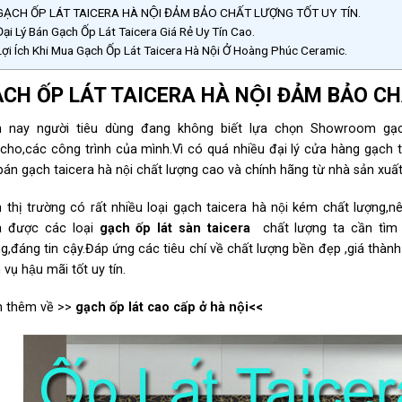
ẠCH ỐP LÁT TAICERA HÀ NỘI ĐẢM BẢO CHẤT LƯỢNG TỐT UY TÍN.
ại Lý Bán Gạch Ốp Lát Taicera Giá Rẻ Uy Tín Cao.
ợi Ích Khi Mua Gạch Ốp Lát Taicera Hà Nội Ở Hoàng Phúc Ceramic.
CH ỐP LÁT TAICERA HÀ NỘI ĐẢM BẢO CHÂ
̣n nay người tiêu dùng đang không biết lựa chọn Showroom g
cho,các công trình của mình.Vì có quá nhiều đại lý cửa hàng ga
bán gạch taicera hà nội chất lượng cao và chính hãng từ nhà sản xuất
 thị trường có rất nhiều loại gạch taicera hà nội kém chất lượng,
 được các loại
gạch ốp lát sàn taicera
chất lượng ta cần tìm
ng,đáng tin cậy.Đáp ứng các tiêu chí về chất lượng bền đẹp ,giá thành
 vụ hậu mãi tốt uy tín.
 thêm về >>
gạch ốp lát cao cấp ở hà nội
<<