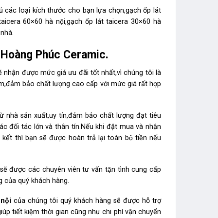
các loại kích thước cho bạn lựa chọn,gạch ốp lát
 taicera 60×60 hà nội,gạch ốp lát taicera 30×60 hà
nhà.
 Ở Hoàng Phúc Ceramic.
ẽ nhận được mức giá ưu đãi tốt nhất,vì chúng tôi là
ăm,đảm bảo chất lượng cao cấp với mức giá rất hợp
 nhà sản xuất,uy tín,đảm bảo chất lượng đạt tiêu
ác đối tác lớn và thân tín.Nếu khi đặt mua và nhận
hì bạn sẽ được hoàn trả lại toàn bộ tiền nếu
sẽ được các chuyên viên tư vấn tận tình cung cấp
ng của quý khách hàng.
 nội
của chúng tôi quý khách hàng sẽ được hỗ trợ
iúp tiết kiệm thời gian cũng như chi phí vận chuyển