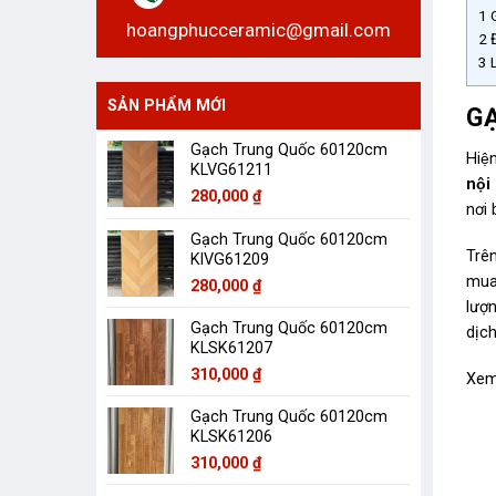
1
G
hoangphucceramic@gmail.com
2
Đ
3
L
SẢN PHẨM MỚI
GẠ
Gạch Trung Quốc 60120cm
Hiê
KLVG61211
nội
280,000
₫
nơi 
Gạch Trung Quốc 60120cm
Trên
KlVG61209
mua
280,000
₫
lượ
Gạch Trung Quốc 60120cm
dịch
KLSK61207
310,000
₫
Xem
Gạch Trung Quốc 60120cm
KLSK61206
310,000
₫