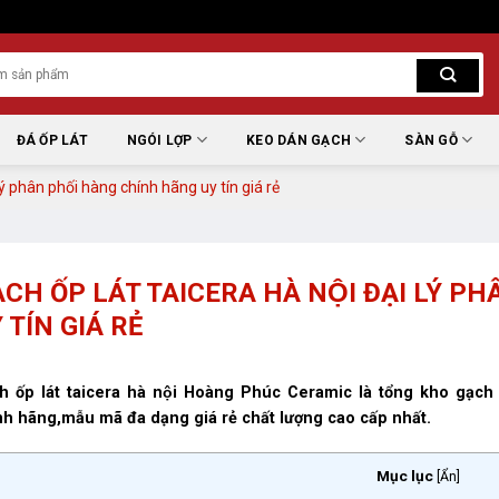
ĐÁ ỐP LÁT
NGÓI LỢP
KEO DÁN GẠCH
SÀN GỖ
lý phân phối hàng chính hãng uy tín giá rẻ
CH ỐP LÁT TAICERA HÀ NỘI ĐẠI LÝ P
 TÍN GIÁ RẺ
h ốp lát taicera hà nội Hoàng Phúc Ceramic là tổng kho gạch c
nh hãng,mẫu mã đa dạng giá rẻ chất lượng cao cấp nhất.
Mục lục
[
Ẩn
]