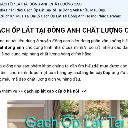
ẠCH ỐP LÁT TẠI ĐÔNG ANH CHẤT LƯỢNG CAO .
hà Phân Phối Gạch Ốp Lát Giá Rẻ Tại Đông Anh Nhiều Màu Đẹp.
ợi Ích Khi Mua Tại Đại Lý Gạch Ốp Lát Tại Đông Anh Hoàng Phúc Ceramic.
CH ỐP LÁT TẠI ĐÔNG ANH CHẤT LƯỢNG C
ng người tiêu dùng ở huyện đông anh hiện đang phân vân không bi
lát đông anh
cho,công trình nhà ở của mình.Vì có rất nhiều các đ
là nơi cung cấp hàng chất lượng hàng chính hãng.
g giống như sản phẩm khác chúng ta cần tìm hiểu,để mua được c
tìm cho mình được một cửa hàng uy tín,đáng tin cậy.Đáp ứng đủ các ti
g,mẫu mã đẹp chất lượng dịch vụ hàng đầu.
 thêm về >>
gạch ốp lát cao cấp ở hà nội
<<