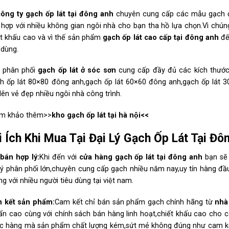
công ty gạch ốp lát tại đông anh
chuyên cung cấp các mẫu gạch đẹ
 hợp với nhiều không gian ngôi nhà cho bạn tha hồ lựa chọn.Vì chúng
́t khấu cao và vì thế sản phẩm
gạch ốp lát cao cấp tại đông anh
đê
 dùng.
̀ phân phối
gạch ốp lát ở sóc sơn
cung cấp đầy đủ các kích thướ
ch ốp lát 80×80 đông anh,gạch ốp lát 60×60 đông anh,gạch ốp lá
lên vẻ đẹp nhiều ngôi nhà công trình.
m khảo thêm>>
kho gạch ốp lát tại hà nội
<<
̣i Ích Khi Mua Tại Đại Lý Gạch Ốp Lát Tạ
bán hợp lý:
Khi đến với
cửa hàng gạch ốp lát tại đông anh
bạn sẽ 
lý phân phối lớn,chuyên cung cấp gạch nhiều năm nay,uy tín hàng đầ
g với nhiều người tiêu dùng tại việt nam.
 kết sản phẩm:
Cam kết chỉ bán sản phẩm gạch chính hãng từ
nhà
ẩn cao cùng với chính sách bán hàng linh hoạt,chiết khấu cao cho c
c hàng mà sản phẩm chất lượng kém,sứt mẻ không đúng như cam kết t