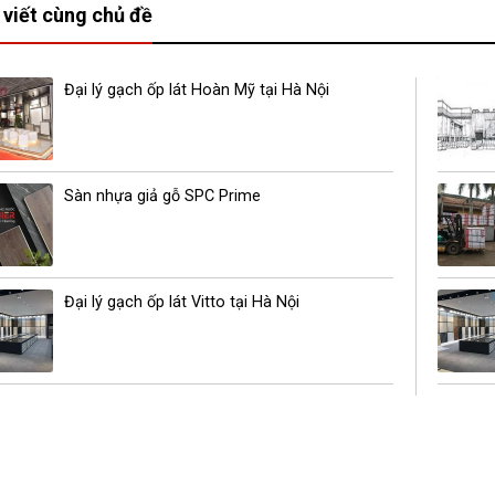
 viết cùng chủ đề
Đại lý gạch ốp lát Hoàn Mỹ tại Hà Nội
Sàn nhựa giả gỗ SPC Prime
Đại lý gạch ốp lát Vitto tại Hà Nội