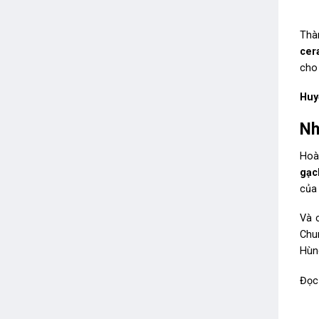
Thà
cer
cho 
Huy
Nh
Hoà
gạc
của 
Và 
Chu
Hùn
Đọc