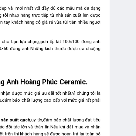
p và mới nhất với đầy đủ các mẫu mã đa dạng
 tôi nhập hàng trực tiếp từ nhà sản xuất lên được
́n tay khách hàng có giá rẻ vừa túi tiền nhiều người
c cho bạn lựa chọn,gạch ốp lát 100×100 đông anh
t 30×60 đông anh.Những kích thước được ưa chuộng
i Đông Anh Hoàng Phúc Ceramic.
nhận được mức giá ưu đãi tốt nhất,vì chúng tôi là
u,đảm bảo chất lượng cao cấp với mức giá rất phải
 sản xuất gạch
,uy tín,đảm bảo chất lượng đạt tiêu
ác đối tác lớn và thân tín.Nếu khi đặt mua và nhận
rên thì khách hàng sẽ được hoàn trả lại toàn bộ