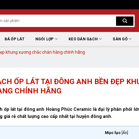
ĐÁ ỐP LÁT
NGÓI LỢP
KEO DÁN GẠCH
SÀN GỖ
 đẹp khung xương chắc chắn hàng chính hãng
CH ỐP LÁT TẠI ĐÔNG ANH BỀN ĐẸP 
̀NG CHÍNH HÃNG
 ốp lát tại đông anh
Hoàng Phúc Ceramic là đại lý phân phối 
g giá rẻ chất lượng cao cấp nhất tại huyện đông anh.
Mục lục
[
Ẩn
]