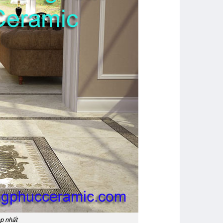
̣p nhất