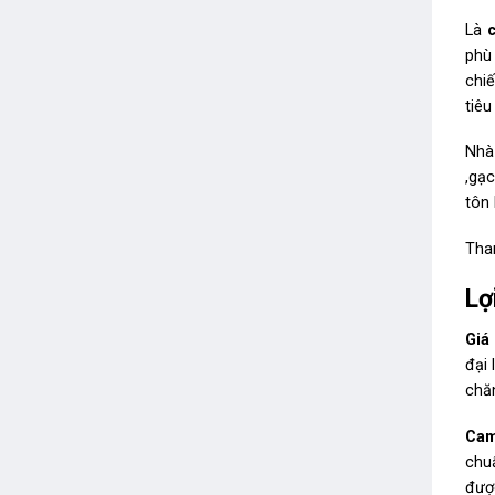
Là
phù
chiê
tiêu
Nha
,gạ
tôn 
Tha
Lơ
Giá 
đại 
chăn
Cam
chu
đượ