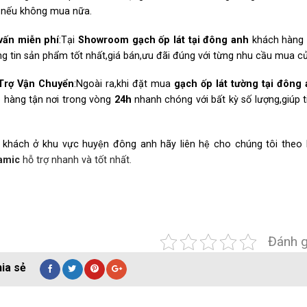
̀n nếu không mua nữa.
vấn miễn phí
:Tại
Showroom gạch ốp lát tại
đông anh
khách hàng 
g tin sản phẩm tốt nhất,giá bán,ưu đãi đúng với từng nhu cầu mua c
Trợ Vận Chuyển
:Ngoài ra,khi đặt mua
gạch ốp lát tường tại
đông 
o hàng tận nơi trong vòng
24h
nhanh chóng với bất kỳ số lượng,giúp t
.
 khách ở khu vực huyện đông anh hãy liên hệ cho chúng tôi theo 
amic
hỗ trợ nhanh và tốt nhất.
Đánh g