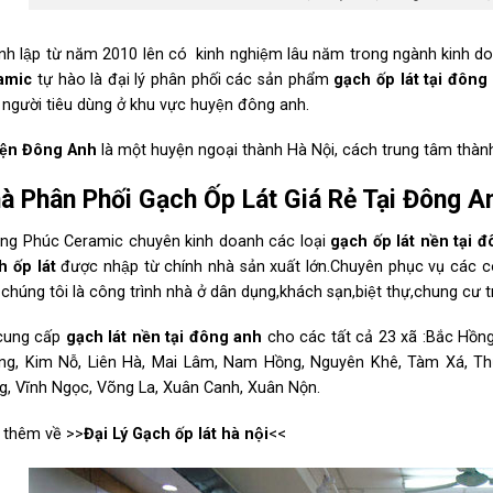
nh lập từ năm 2010 lên có kinh nghiệm lâu năm trong ngành kinh doa
amic
tự hào là đại lý phân phối các sản phẩm
gạch ốp lát tại đôn
người tiêu dùng ở khu vực huyện đông anh.
ện Đông Anh
là một huyện ngoại thành Hà Nội, cách trung tâm thành p
à Phân Phối Gạch Ốp Lát Giá Rẻ Tại Đông An
ng Phúc Ceramic chuyên kinh doanh các loại
gạch ốp lát nền tại
h ốp lát
được nhập từ chính nhà sản xuất lớn.Chuyên phục vụ c
chúng tôi là công trình nhà ở dân dụng,khách sạn,biệt thự,chung cư 
cung cấp
gạch lát nền tại đông anh
cho các tất cả 23 xã :Bắc Hồ
ng, Kim Nỗ, Liên Hà, Mai Lâm, Nam Hồng, Nguyên Khê, Tàm Xá, Thụ
g, Vĩnh Ngọc, Võng La, Xuân Canh, Xuân Nộn.
 thêm về >>
Đại Lý Gạch ốp lát hà nội
<<