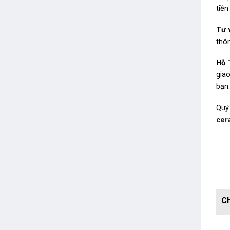
tiê
Tư 
thôn
Hỗ 
gia
bạn
Quý
cer