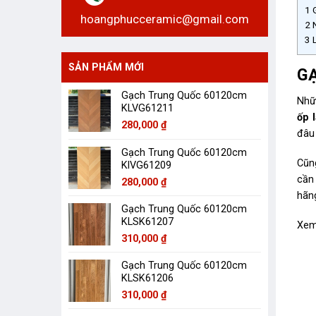
1
G
hoangphucceramic@gmail.com
2
N
3
L
SẢN PHẨM MỚI
GẠ
Gạch Trung Quốc 60120cm
Nhữ
KLVG61211
ốp 
280,000
₫
đâu 
Gạch Trung Quốc 60120cm
Cũn
KlVG61209
cần 
280,000
₫
hãn
Gạch Trung Quốc 60120cm
KLSK61207
Xem
310,000
₫
Gạch Trung Quốc 60120cm
KLSK61206
310,000
₫