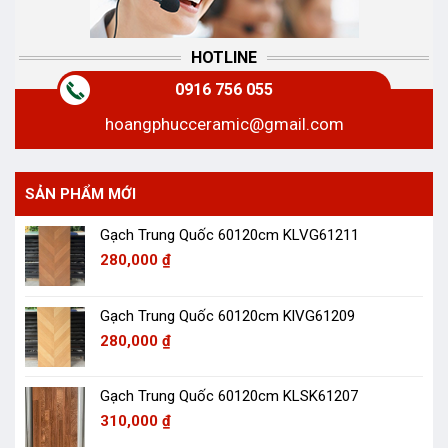
HOTLINE
0916 756 055
hoangphucceramic@gmail.com
SẢN PHẨM MỚI
Gạch Trung Quốc 60120cm KLVG61211
280,000
₫
Gạch Trung Quốc 60120cm KlVG61209
280,000
₫
Gạch Trung Quốc 60120cm KLSK61207
310,000
₫