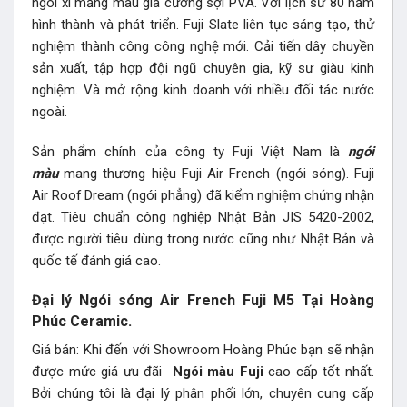
ngói xi măng màu gia cường sợi PVA. Với lịch sử 80 năm
hình thành và phát triển. Fuji Slate liên tục sáng tạo, thử
nghiệm thành công công nghệ mới. Cải tiến dây chuyền
sản xuất, tập hợp đội ngũ chuyên gia, kỹ sư giàu kinh
nghiệm. Và mở rộng kinh doanh với nhiều đối tác nước
ngoài.
Sản phẩm chính của công ty Fuji Việt Nam là
ngói
màu
mang thương hiệu Fuji Air French (ngói sóng). Fuji
Air Roof Dream (ngói phẳng) đã kiểm nghiệm chứng nhận
đạt. Tiêu chuẩn công nghiệp Nhật Bản JIS 5420-2002,
được người tiêu dùng trong nước cũng như Nhật Bản và
quốc tế đánh giá cao.
Đại lý Ngói sóng Air French Fuji M5 Tại Hoàng
Phúc Ceramic.
Giá bán: Khi đến với Showroom Hoàng Phúc bạn sẽ nhận
được mức giá ưu đãi
Ngói màu Fuji
cao cấp tốt nhất.
Bởi chúng tôi là đại lý phân phối lớn, chuyên cung cấp