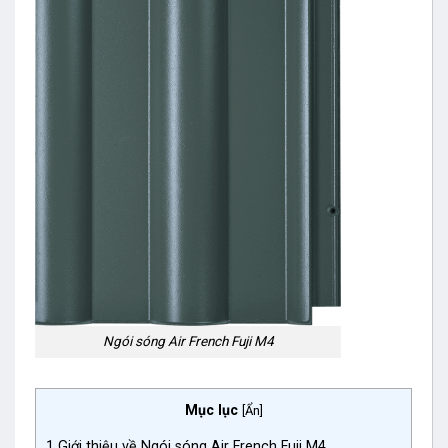
Ngói sóng Air French Fuji M4
Mục lục
[
Ẩn
]
1
Giới thiệu về Ngói sóng Air French Fuji M4