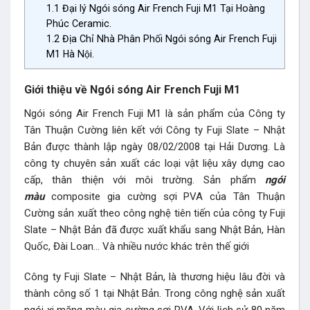
1.1
Đại lý Ngói sóng Air French Fuji M1 Tại Hoàng
Phúc Ceramic.
1.2
Địa Chỉ Nhà Phân Phối Ngói sóng Air French Fuji
M1 Hà Nội.
Giới thiệu về Ngói sóng Air French Fuji M1
Ngói sóng Air French Fuji M1 là sản phẩm của Công ty
Tân Thuận Cường liên kết với Công ty Fuji Slate – Nhật
Bản được thành lập ngày 08/02/2008 tại Hải Dương. Là
công ty chuyên sản xuất các loại vật liệu xây dựng cao
cấp, thân thiện với môi trường. Sản phẩm
ngói
màu
composite gia cường sợi PVA của Tân Thuận
Cường sản xuất theo công nghệ tiên tiến của công ty Fuji
Slate – Nhật Bản đã được xuất khẩu sang Nhật Bản, Hàn
Quốc, Đài Loan… Và nhiều nước khác trên thế giới
Công ty Fuji Slate – Nhật Bản, là thương hiệu lâu đời và
thành công số 1 tại Nhật Bản. Trong công nghệ sản xuất
ngói xi măng màu gia cường sợi PVA. Với lịch sử 80 năm