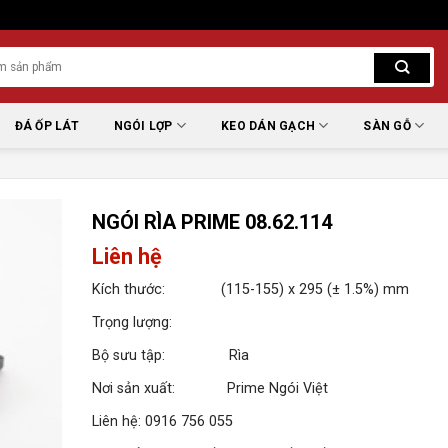
ĐÁ ỐP LÁT
NGÓI LỢP
KEO DÁN GẠCH
SÀN GỖ
NGÓI RÌA PRIME 08.62.114
Liên hệ
Kích thước: (115-155) x 295 (± 1.5%) mm
Trọng lượng:
Bộ sưu tập: Rìa
Nơi sản xuất: Prime Ngói Việt
Liên hệ: 0916 756 055