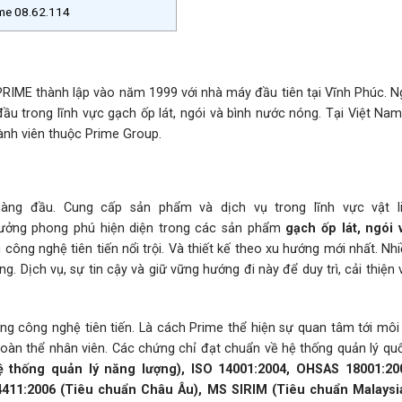
rime 08.62.114
PRIME thành lập vào năm 1999 với nhà máy đầu tiên tại Vĩnh Phúc. N
ầu trong lĩnh vực gạch ốp lát, ngói và bình nước nóng. Tại Việt Na
ành viên thuộc Prime Group.
ng đầu. Cung cấp sản phẩm và dịch vụ trong lĩnh vực vật l
ưởng phong phú hiện diện trong các sản phẩm
gạch ốp lát, ngói 
ông nghệ tiên tiến nổi trội. Và thiết kế theo xu hướng mới nhất. N
. Dịch vụ, sự tin cậy và giữ vững hướng đi này để duy trì, cải thiện
g công nghệ tiên tiến. Là cách Prime thể hiện sự quan tâm tới môi 
toàn thể nhân viên. Các chứng chỉ đạt chuẩn về hệ thống quản lý qu
ệ thống quản lý năng lượng), ISO 14001:2004, OHSAS 18001:20
4411:2006 (Tiêu chuẩn Châu Âu), MS SIRIM (Tiêu chuẩn Malaysi