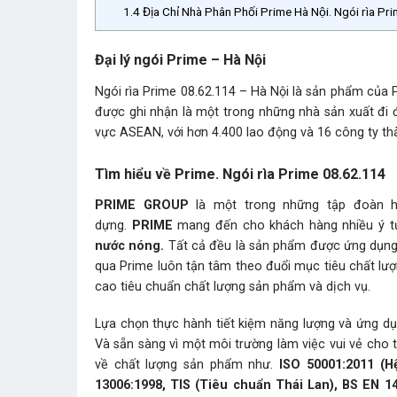
1.4
Địa Chỉ Nhà Phân Phối Prime Hà Nội. Ngói rìa P
Đại lý ngói Prime – Hà Nội
Ngói rìa Prime 08.62.114 – Hà Nội là sản phẩm của 
được ghi nhận là một trong những nhà sản xuất đi đ
vực ASEAN, với hơn 4.400 lao động và 16 công ty th
Tìm hiểu về Prime. Ngói rìa Prime 08.62.114
PRIME GROUP
là một trong những tập đoàn hà
dựng.
PRIME
mang đến cho khách hàng nhiều ý t
nước nóng.
Tất cả đều là sản phẩm được ứng dụng c
qua Prime luôn tận tâm theo đuổi mục tiêu chất lượng
cao tiêu chuẩn chất lượng sản phẩm và dịch vụ.
Lựa chọn thực hành tiết kiệm năng lượng và ứng dụn
Và sẵn sàng vì một môi trường làm việc vui vẻ cho 
về chất lượng sản phẩm như.
ISO 50001:2011 (H
13006:1998, TIS (Tiêu chuẩn Thái Lan), BS EN 1