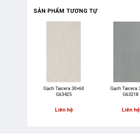
SẢN PHẨM TƯƠNG TỰ
ra 30×60
Gạch Taicera 30×60
Gạch Taicera 
19
G63425
G63218
 hệ
Liên hệ
Liên hệ