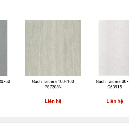
30×60
Gạch Taicera 100×100
Gạch Taicera 30
P87208N
G63915
Liên hệ
Liên hệ