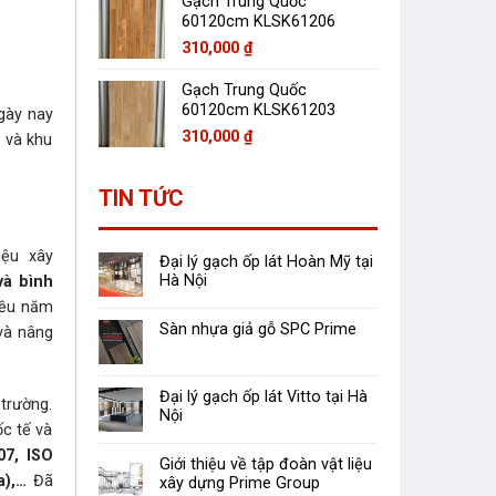
Gạch Trung Quốc
60120cm KLSK61206
310,000
₫
Gạch Trung Quốc
60120cm KLSK61203
gày nay
310,000
₫
m và khu
TIN TỨC
iệu xây
Đại lý gạch ốp lát Hoàn Mỹ tại
Hà Nội
và bình
hiều năm
Sàn nhựa giả gỗ SPC Prime
 và nâng
Đại lý gạch ốp lát Vitto tại Hà
trường.
Nội
ốc tế và
07, ISO
Giới thiệu về tập đoàn vật liệu
a),…
Đã
xây dựng Prime Group