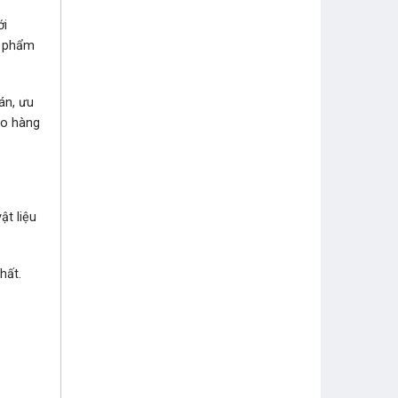
ới
n phẩm
án, ưu
ao hàng
ật liệu
hất.