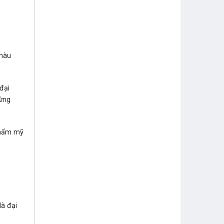
màu
đại
ứng
thẩm mỹ
là đại