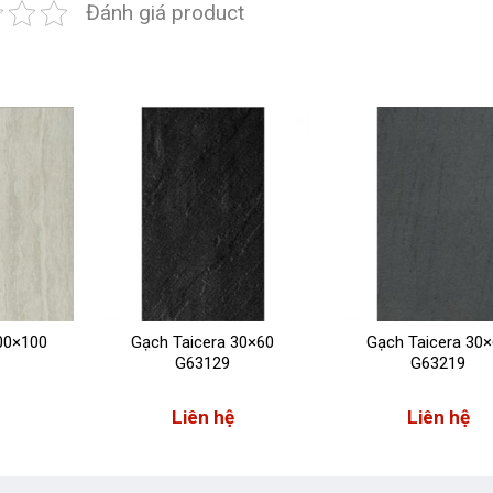
Đánh giá product
00×100
Gạch Taicera 30×60
Gạch Taicera 30
G63129
G63219
Liên hệ
Liên hệ