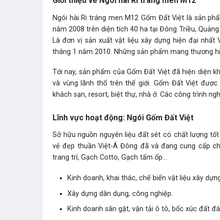
Giới thiệu về Ngói hài Ri tráng men M12
Ngói hài Ri tráng men M12 Gốm Đất Việt là sản 
năm 2008 trên diện tích 40 ha tại Đông Triều, Quản
Là đơn vị sản xuất vật liệu xây dựng hiện đại nhất
tháng 1 năm 2010. Những sản phẩm mang thương hiệu
Tới nay, sản phẩm của Gốm Đất Việt đã hiện diện kh
và vùng lãnh thổ trên thế giới. Gốm Đất Việt đượ
khách sạn, resort, biệt thự, nhà ở. Các công trình ng
Lĩnh vực hoạt động: Ngói Gốm Đất Việt
Sở hữu nguồn nguyên liệu đất sét có chất lượng tố
vẻ đẹp thuần Việt-Á Đông đã và đang cung cấp cho
trang trí, Gạch Cotto, Gạch tấm ốp…
Kinh doanh, khai thác, chế biến vật liệu xây dựng
Xây dựng dân dụng, công nghiệp.
Kinh doanh sân gặt, vận tải ô tô, bốc xúc đất đá