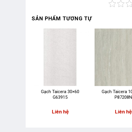
SẢN PHẨM TƯƠNG TỰ
ra 30×60
Gạch Taicera 30×60
Gạch Taicera 1
15
G63915
P87208N
 hệ
Liên hệ
Liên hệ