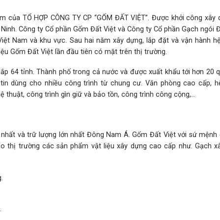
phẩm của TỔ HỢP CÔNG TY CP “GỐM ĐẤT VIỆT”. Được khởi công xây 
g Ninh. Công ty Cổ phần Gốm Đất Việt và Công ty Cổ phần Gạch ngói Đ
 Việt Nam và khu vực. Sau hai năm xây dựng, lắp đặt và vận hành hệ
 Gốm Đất Việt lần đầu tiên có mặt trên thị trường.
ắp 64 tỉnh. Thành phố trong cả nước và được xuất khẩu tới hơn 20 q
c tin dùng cho nhiều công trình từ chung cư. Văn phòng cao cấp, h
hệ thuật, công trình gìn giữ và bảo tồn, công trình công cộng,…
t nhất và trữ lượng lớn nhất Đông Nam Á. Gốm Đất Việt với sứ mệnh 
 thị trường các sản phẩm vật liệu xây dựng cao cấp như. Gạch xâ
.
.