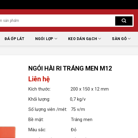
ĐÁ ỐP LÁT
NGÓI LỢP
KEO DÁN GẠCH
SÀN GỖ
NGÓI HÀI RI TRÁNG MEN M12
Liên hệ
Kích thước: 200 x 150 x 12 mm
Khối lượng: 0,7 kg/v
Số lượng viên /mét: 75 v/m
Bề mặt: Tráng men
Màu sắc: Đỏ