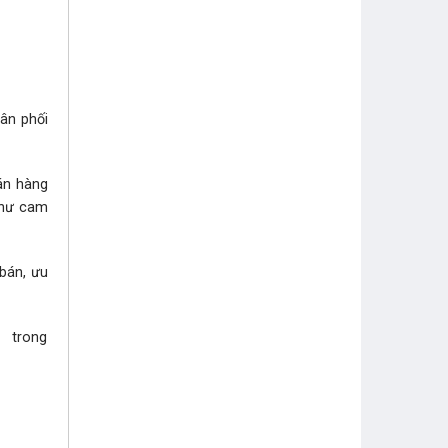
hân phối
bán hàng
như cam
 bán, ưu
i trong