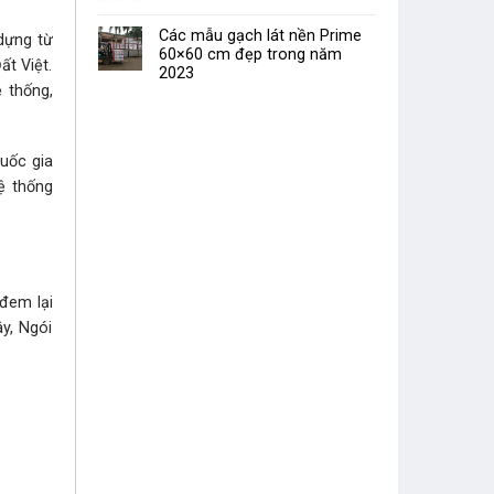
Các mẫu gạch lát nền Prime
dựng từ
60×60 cm đẹp trong năm
ất Việt.
2023
 thống,
uốc gia
ệ thống
đem lại
y, Ngói