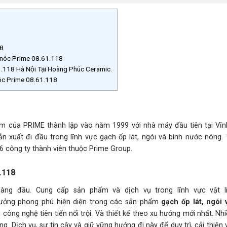
18
 nóc Prime 08.61.118
118 Hà Nội Tại Hoàng Phúc Ceramic.
 nóc Prime 08.61.118
ẩm của PRIME thành lập vào năm 1999 với nhà máy đầu tiên tại Vĩn
 xuất đi đầu trong lĩnh vực gạch ốp lát, ngói và bình nước nóng. T
6 công ty thành viên thuộc Prime Group.
.118
ng đầu. Cung cấp sản phẩm và dịch vụ trong lĩnh vực vật l
ưởng phong phú hiện diện trong các sản phẩm
gạch ốp lát, ngói 
ông nghệ tiên tiến nổi trội. Và thiết kế theo xu hướng mới nhất. N
. Dịch vụ, sự tin cậy và giữ vững hướng đi này để duy trì, cải thiện