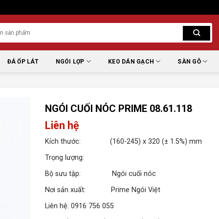
ĐÁ ỐP LÁT
NGÓI LỢP
KEO DÁN GẠCH
SÀN GỖ
NGÓI CUỐI NÓC PRIME 08.61.118
Liên hệ
Kích thước: (160-245) x 320 (± 1.5%) mm
Trọng lượng:
Bộ sưu tập: Ngói cuối nóc
Nơi sản xuất: Prime Ngói Việt
Liên hệ: 0916 756 055