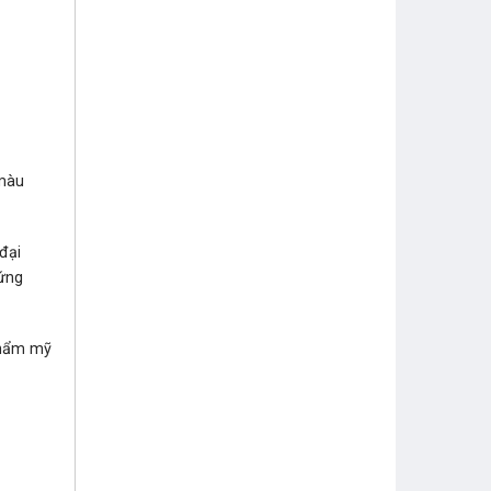
màu
đại
ứng
thẩm mỹ