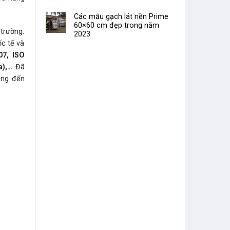
Các mẫu gạch lát nền Prime
60×60 cm đẹp trong năm
trường.
2023
ốc tế và
07, ISO
a),…
Đã
ang đến