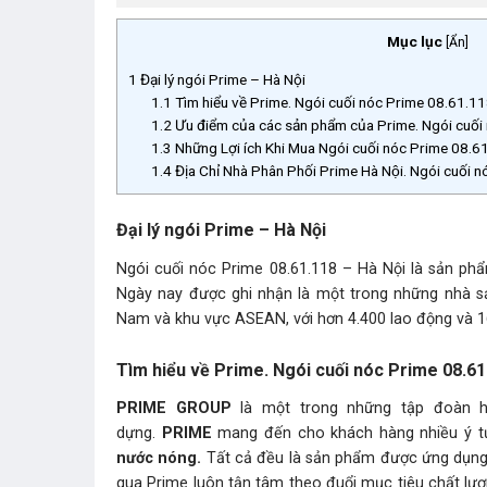
Mục lục
[
Ẩn
]
1
Đại lý ngói Prime – Hà Nội
1.1
Tìm hiểu về Prime. Ngói cuối nóc Prime 08.61.1
1.2
Ưu điểm của các sản phẩm của Prime. Ngói cuối
1.3
Những Lợi ích Khi Mua Ngói cuối nóc Prime 08.61.
1.4
Địa Chỉ Nhà Phân Phối Prime Hà Nội. Ngói cuối
Đại lý ngói Prime – Hà Nội
Ngói cuối nóc Prime 08.61.118 – Hà Nội là sản ph
Ngày nay được ghi nhận là một trong những nhà sản
Nam và khu vực ASEAN, với hơn 4.400 lao động và 1
Tìm hiểu về Prime. Ngói cuối nóc Prime 08.61
PRIME GROUP
là một trong những tập đoàn hà
dựng.
PRIME
mang đến cho khách hàng nhiều ý t
nước nóng.
Tất cả đều là sản phẩm được ứng dụng c
qua Prime luôn tận tâm theo đuổi mục tiêu chất lượng