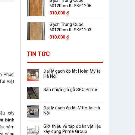
Gạch Trung Quốc
60120cm KLSK61206
310,000
₫
Gạch Trung Quốc
60120cm KLSK61203
310,000
₫
TIN TỨC
Đại lý gạch ốp lát Hoàn Mỹ tại
h Phúc.
Hà Nội
ại Việt
Sàn nhựa giả gỗ SPC Prime
Đại lý gạch ốp lát Vitto tại Hà
Nội
iệu xây
và bình
Giới thiệu về tập đoàn vật liệu
hiều năm
xây dựng Prime Group
 và nâng