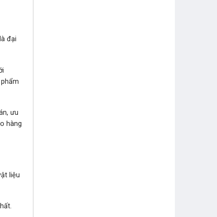
là đại
ới
n phẩm
án, ưu
ao hàng
ật liệu
hất.