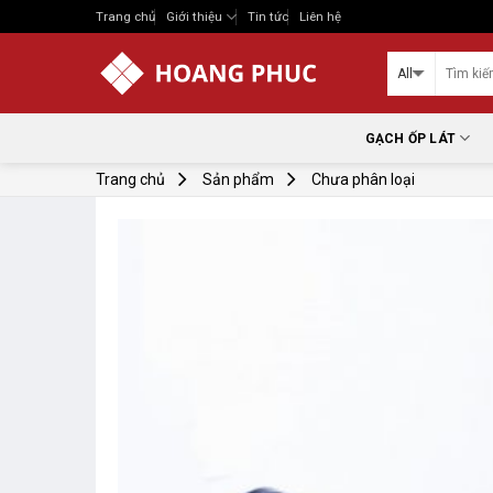
Skip
Trang chủ
Giới thiệu
Tin tức
Liên hệ
to
content
GẠCH ỐP LÁT
Trang chủ
Sản phẩm
Chưa phân loại