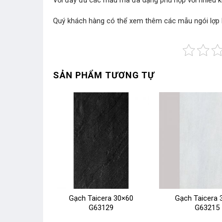
Với đầy đủ các mẫu mã đa dạng phù hợp với nhiều
Quý khách hàng có thể xem thêm các mẫu
ngói lợp
SẢN PHẨM TƯƠNG TỰ
ra 60×60
Gạch Taicera 30×60
Gạch Taicera 
29
G63129
G63215