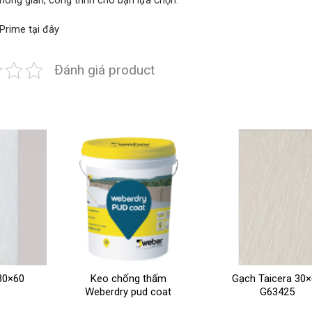
 không gian, công trình cho bạn lựa chọn.
 Prime
tại đây
Đánh giá product
30×60
Keo chống thấm
Gạch Taicera 30
Weberdry pud coat
G63425