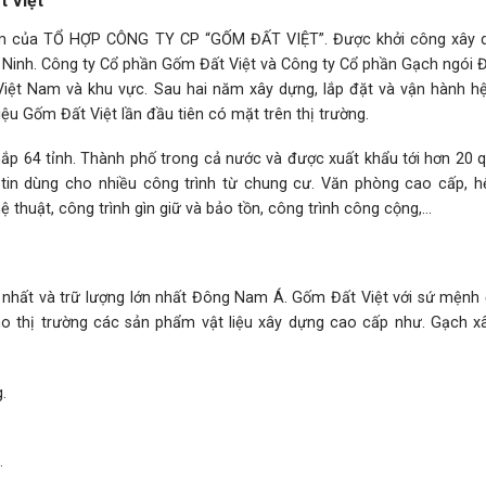
t Việt
ẩm của TỔ HỢP CÔNG TY CP “GỐM ĐẤT VIỆT”. Được khởi công xây 
g Ninh. Công ty Cổ phần Gốm Đất Việt và Công ty Cổ phần Gạch ngói Đ
 Việt Nam và khu vực. Sau hai năm xây dựng, lắp đặt và vận hành hệ
 Gốm Đất Việt lần đầu tiên có mặt trên thị trường.
ắp 64 tỉnh. Thành phố trong cả nước và được xuất khẩu tới hơn 20 q
c tin dùng cho nhiều công trình từ chung cư. Văn phòng cao cấp, h
hệ thuật, công trình gìn giữ và bảo tồn, công trình công cộng,…
t nhất và trữ lượng lớn nhất Đông Nam Á. Gốm Đất Việt với sứ mệnh 
 thị trường các sản phẩm vật liệu xây dựng cao cấp như. Gạch xâ
.
.