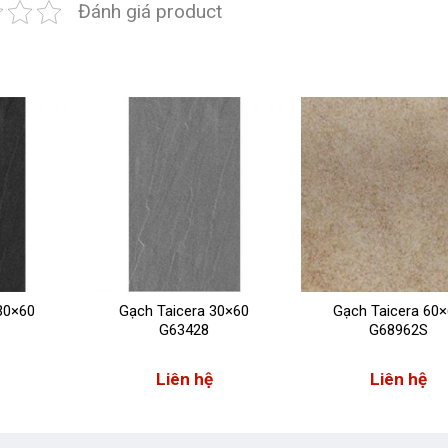
Đánh giá product
30×60
Gạch Taicera 30×60
Gạch Taicera 60
G63428
G68962S
Liên hệ
Liên hệ