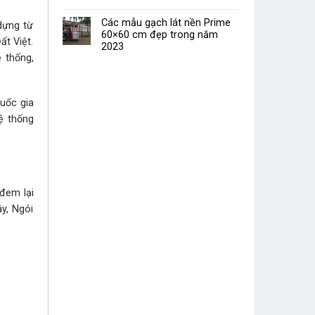
Các mẫu gạch lát nền Prime
dựng từ
60×60 cm đẹp trong năm
ất Việt.
2023
 thống,
uốc gia
ệ thống
đem lại
y, Ngói