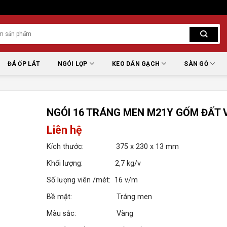
ĐÁ ỐP LÁT
NGÓI LỢP
KEO DÁN GẠCH
SÀN GỖ
NGÓI 16 TRÁNG MEN M21Y GỐM ĐẤT 
Liên hệ
Kích thước: 375 x 230 x 13 mm
Khối lượng: 2,7 kg/v
Số lượng viên /mét: 16 v/m
Bề mặt: Tráng men
Màu sắc: Vàng