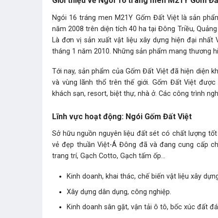
Giới thiệu về Ngói 16 tráng men M21Y Gốm Đấ
Ngói 16 tráng men M21Y Gốm Đất Việt là sản ph
năm 2008 trên diện tích 40 ha tại Đông Triều, Quản
Là đơn vị sản xuất vật liệu xây dựng hiện đại nhất
tháng 1 năm 2010. Những sản phẩm mang thương hiệu
Tới nay, sản phẩm của Gốm Đất Việt đã hiện diện kh
và vùng lãnh thổ trên thế giới. Gốm Đất Việt đượ
khách sạn, resort, biệt thự, nhà ở. Các công trình ng
Lĩnh vực hoạt động: Ngói Gốm Đất Việt
Sở hữu nguồn nguyên liệu đất sét có chất lượng tố
vẻ đẹp thuần Việt-Á Đông đã và đang cung cấp cho
trang trí, Gạch Cotto, Gạch tấm ốp…
Kinh doanh, khai thác, chế biến vật liệu xây dựng
Xây dựng dân dụng, công nghiệp.
Kinh doanh sân gặt, vận tải ô tô, bốc xúc đất đá