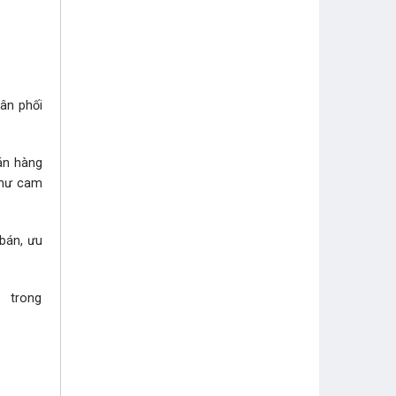
hân phối
bán hàng
như cam
 bán, ưu
i trong