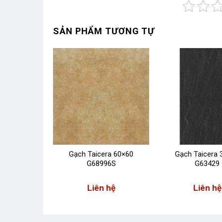
SẢN PHẨM TƯƠNG TỰ
ra 30×60
Gạch Taicera 60×60
Gạch Taicera 
15
G68996S
G63429
 hệ
Liên hệ
Liên hệ