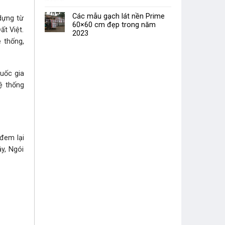
Các mẫu gạch lát nền Prime
dựng từ
60×60 cm đẹp trong năm
ất Việt.
2023
 thống,
uốc gia
ệ thống
đem lại
y, Ngói