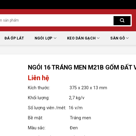
ĐÁ ỐP LÁT
NGÓI LỢP
KEO DÁN GẠCH
SÀN GỖ
NGÓI 16 TRÁNG MEN M21B GỐM ĐẤT 
Liên hệ
Kích thước: 375 x 230 x 13 mm
Khối lượng: 2,7 kg/v
Số lượng viên /mét: 16 v/m
Bề mặt: Tráng men
Màu sắc: Đen