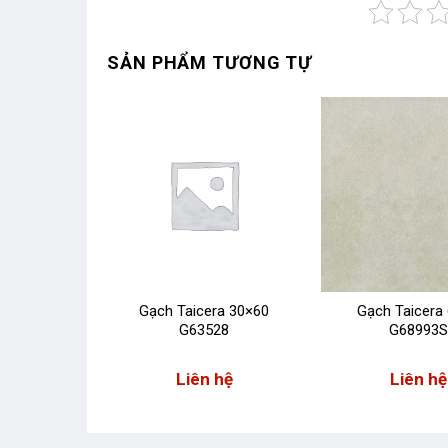
SẢN PHẨM TƯƠNG TỰ
ra 30×60
Gạch Taicera 30×60
Gạch Taicera
18
G63528
G68993S
 hệ
Liên hệ
Liên hệ