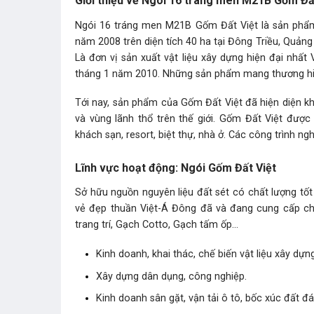
Giới thiệu về Ngói 16 tráng men M21B Gốm Đấ
Ngói 16 tráng men M21B Gốm Đất Việt là sản ph
năm 2008 trên diện tích 40 ha tại Đông Triều, Quản
Là đơn vị sản xuất vật liệu xây dựng hiện đại nhất
tháng 1 năm 2010. Những sản phẩm mang thương hiệu
Tới nay, sản phẩm của Gốm Đất Việt đã hiện diện kh
và vùng lãnh thổ trên thế giới. Gốm Đất Việt đượ
khách sạn, resort, biệt thự, nhà ở. Các công trình ng
Lĩnh vực hoạt động: Ngói Gốm Đất Việt
Sở hữu nguồn nguyên liệu đất sét có chất lượng tố
vẻ đẹp thuần Việt-Á Đông đã và đang cung cấp cho
trang trí, Gạch Cotto, Gạch tấm ốp…
Kinh doanh, khai thác, chế biến vật liệu xây dựng
Xây dựng dân dụng, công nghiệp.
Kinh doanh sân gặt, vận tải ô tô, bốc xúc đất đá