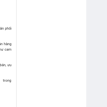
hân phối
bán hàng
như cam
 bán, ưu
i trong