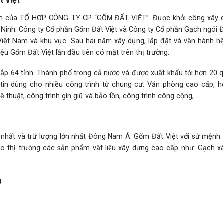
t Việt
ẩm của TỔ HỢP CÔNG TY CP “GỐM ĐẤT VIỆT”. Được khởi công xây 
g Ninh. Công ty Cổ phần Gốm Đất Việt và Công ty Cổ phần Gạch ngói Đ
 Việt Nam và khu vực. Sau hai năm xây dựng, lắp đặt và vận hành hệ
 Gốm Đất Việt lần đầu tiên có mặt trên thị trường.
ắp 64 tỉnh. Thành phố trong cả nước và được xuất khẩu tới hơn 20 q
c tin dùng cho nhiều công trình từ chung cư. Văn phòng cao cấp, h
hệ thuật, công trình gìn giữ và bảo tồn, công trình công cộng,…
t nhất và trữ lượng lớn nhất Đông Nam Á. Gốm Đất Việt với sứ mệnh 
 thị trường các sản phẩm vật liệu xây dựng cao cấp như. Gạch xâ
.
.