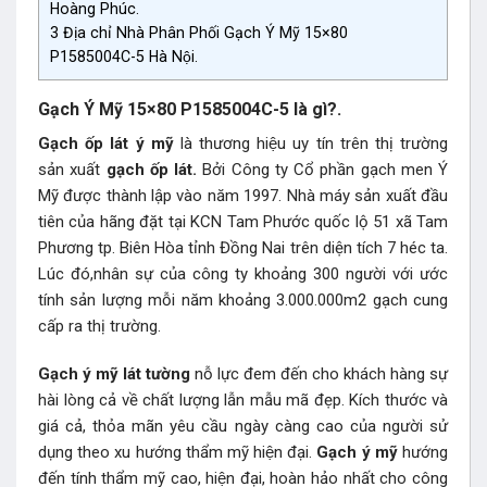
Hoàng Phúc.
3
Địa chỉ Nhà Phân Phối Gạch Ý Mỹ 15×80
P1585004C-5 Hà Nội.
Gạch Ý Mỹ 15×80 P1585004C-5 là gì?.
Gạch ốp lát ý mỹ
là thương hiệu uy tín trên thị trường
sản xuất
gạch ốp lát.
Bởi Công ty Cổ phần gạch men Ý
Mỹ được thành lập vào năm 1997. Nhà máy sản xuất đầu
tiên của hãng đặt tại KCN Tam Phước quốc lộ 51 xã Tam
Phương tp. Biên Hòa tỉnh Đồng Nai trên diện tích 7 héc ta.
Lúc đó,nhân sự của công ty khoảng 300 người với ước
tính sản lượng mỗi năm khoảng 3.000.000m2 gạch cung
cấp ra thị trường.
Gạch ý mỹ
lát tường
nỗ lực đem đến cho khách hàng sự
hài lòng cả về chất lượng lẫn mẫu mã đẹp. Kích thước và
giá cả, thỏa mãn yêu cầu ngày càng cao của người sử
dụng theo xu hướng thẩm mỹ hiện đại.
Gạch ý mỹ
hướng
đến tính thẩm mỹ cao, hiện đại, hoàn hảo nhất cho công