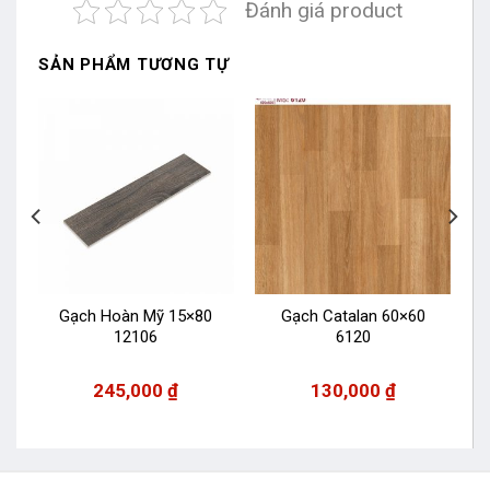
Đánh giá product
SẢN PHẨM TƯƠNG TỰ
1
Gạch Hoàn Mỹ 15×80
Gạch Catalan 60×60
12106
6120
245,000
₫
130,000
₫