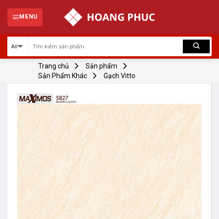
Skip
to
MENU
content
Trang chủ
Sản phẩm
Sản Phẩm Khác
Gạch Vitto