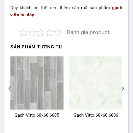
Quý khách có thể xem thêm các mã sản phẩm
gạch
vitto tại đây.
Đánh giá product
SẢN PHẨM TƯƠNG TỰ
0
Gạch Vitto 60×60 6605
Gạch Vitto 60×60 6606