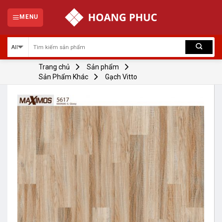
Skip
to
MENU
content
Trang chủ
Sản phẩm
Sản Phẩm Khác
Gạch Vitto