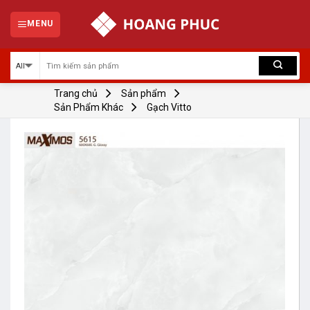
Skip
to
MENU
content
Trang chủ
Sản phẩm
Sản Phẩm Khác
Gạch Vitto