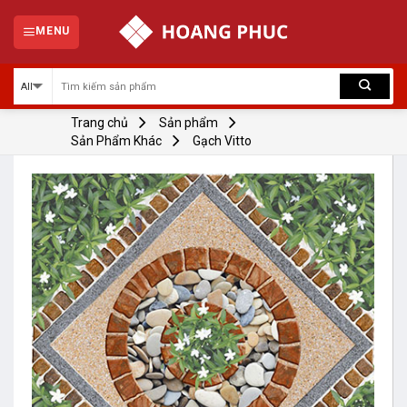
Skip
to
MENU
content
Trang chủ
Sản phẩm
Sản Phẩm Khác
Gạch Vitto