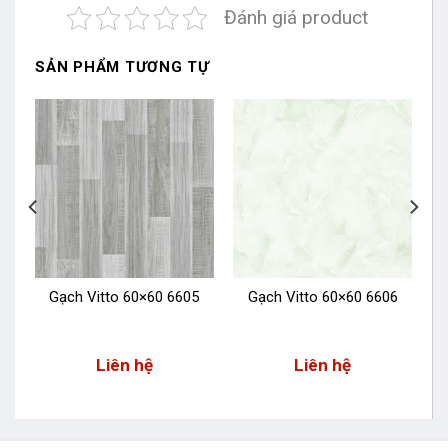
Đánh giá product
SẢN PHẨM TƯƠNG TỰ
6
Gạch Vitto 60×60 6605
Gạch Vitto 60×60 6606
Liên hệ
Liên hệ