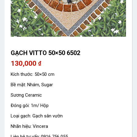
GẠCH VITTO 50×50 6502
130,000
₫
Kích thước: 50×50 cm
Bề mặt: Nhám, Sugar
Sương Ceramic
Đóng gói: 1m/ Hộp
Loại gạch: Gạch sân vườn
Nhãn hiệu: Vincera
Liên hệ tư vấn: 0916 756 055