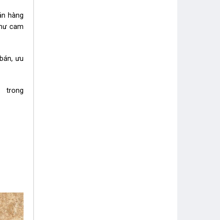
bán hàng
như cam
 bán, ưu
i trong