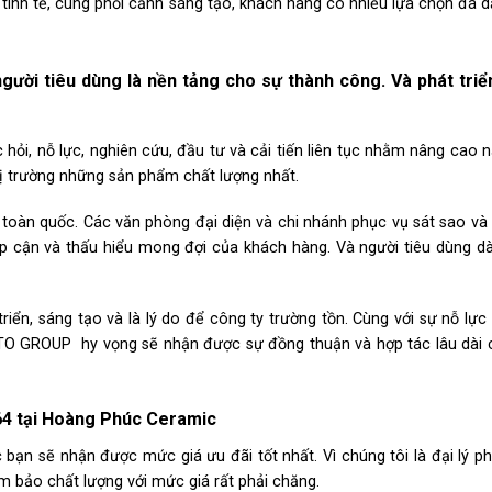
ế tinh tế, cùng phối cảnh sáng tạo, khách hàng có nhiều lựa chọn đa 
gười tiêu dùng là nền tảng cho sự thành công. Và phát tri
i, nỗ lực, nghiên cứu, đầu tư và cải tiến liên tục nhằm nâng cao n
hị trường những sản phẩm chất lượng nhất.
 toàn quốc. Các văn phòng đại diện và chi nhánh phục vụ sát sao và 
ếp cận và thấu hiểu mong đợi của khách hàng. Và người tiêu dùng d
riển, sáng tạo và là lý do để công ty trường tồn. Cùng với sự nỗ lực
TTO GROUP hy vọng sẽ nhận được sự đồng thuận và hợp tác lâu dài 
64 tại Hoàng Phúc Ceramic
ạn sẽ nhận được mức giá ưu đãi tốt nhất. Vì chúng tôi là đại lý p
m bảo chất lượng với mức giá rất phải chăng.