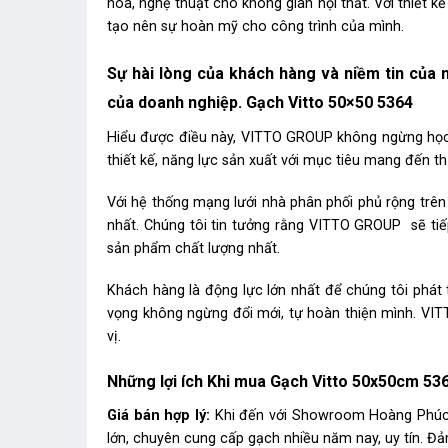
hóa, nghệ thuật cho không gian nội thất. Với thiết k
tạo nên sự hoàn mỹ cho công trình của mình.
Sự hài lòng của khách hàng và niềm tin của n
của doanh nghiệp. Gạch Vitto 50×50 5364
Hiểu được điều này, VITTO GROUP không ngừng học hỏ
thiết kế, năng lực sản xuất với mục tiêu mang đến t
Với hệ thống mạng lưới nhà phân phối phủ rộng trên
nhất. Chúng tôi tin tưởng rằng VITTO GROUP sẽ ti
sản phẩm chất lượng nhất.
Khách hàng là động lực lớn nhất để chúng tôi phát t
vọng không ngừng đổi mới, tự hoàn thiện mình. VI
vị.
Những lợi ích Khi mua Gạch Vitto 50x50cm 53
Giá bán hợp lý:
Khi đến với Showroom Hoàng Phúc b
lớn, chuyên cung cấp gạch nhiều năm nay, uy tín. Đả