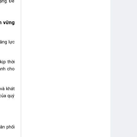
dạng. Để
ển vững
ăng lực
kịp thời
ành cho
 và khát
của quý
hân phối