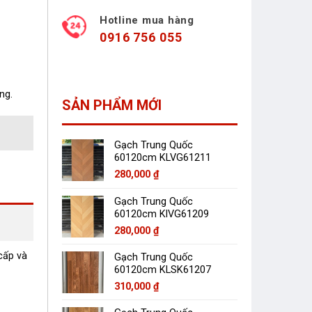
Hotline mua hàng
0916 756 055
ng.
SẢN PHẨM MỚI
Gạch Trung Quốc
60120cm KLVG61211
280,000
₫
Gạch Trung Quốc
60120cm KlVG61209
280,000
₫
ấp và
Gạch Trung Quốc
60120cm KLSK61207
310,000
₫