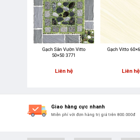
ườn Vitto
Gạch Sân Vườn Vitto
Gạch Vitto 60×
3780
50×50 3771
 hệ
Liên hệ
Liên hệ
Giao hàng cực nhanh
Miễn phí với đơn hàng trị giá trên 800.000đ