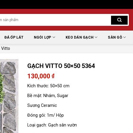
ĐÁ ỐP LÁT
NGÓI LỢP
KEO DÁN GẠCH
SÀN GỖ
 Vitto
GẠCH VITTO 50×50 5364
130,000
₫
Kích thước: 50×50 cm
Bề mặt: Nhám, Sugar
Sương Ceramic
Đóng gói: 1m/ Hộp
Loại gạch: Gạch sân vườn