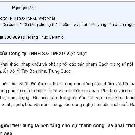
Mục lục
[
Ẩn
]
ng ty TNHH SX-TM-XD Việt Nhật
 tiêu dùng là nền tảng cho sự thành công. Và phát triển vững của doanh nghi
Nhật SBC 889 tại Hoàng Phúc Ceramic
m của Công ty TNHH SX-TM-XD Việt Nhật
Khai thác, nhập khẩu và phân phối các sản phẩm Gạch trang trí nội 
, Ấn Độ, Ý, Tây Ban Nha, Trung Quốc…
 tiến của Nhật. Để đưa ra thị trường các dòng sản phẩm vật liệu x
hong phú. Có giá trị nghệ thuật và tính thẩm mỹ cao. Phù hợp với nhu
Thự sang trọng… Để luôn nằm trong tốp đầu lĩnh vực mình kinh doan
xanh, sạch, bảo vệ môi trường, các công nghệ tiên tiến mới nhất. Đ
gười tiêu dùng là nền tảng cho sự thành công. Và phát tri
BC 889