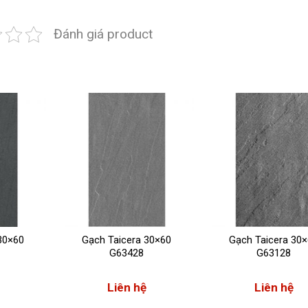
Đánh giá product
30×60
Gạch Taicera 30×60
Gạch Taicera 30
G63428
G63128
Liên hệ
Liên hệ