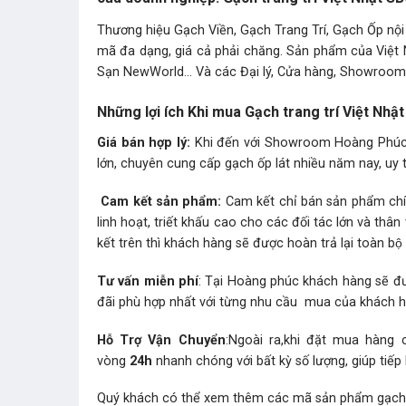
Thương hiệu Gạch Viền, Gạch Trang Trí, Gạch Ốp nội
mã đa dạng, giá cả phải chăng. Sản phẩm của Việt 
Sạn NewWorld… Và các Đại lý, Cửa hàng, Showroom t
Những lợi ích Khi mua Gạch trang trí Việt Nh
Giá bán hợp lý:
Khi đến với Showroom Hoàng Phúc b
lớn, chuyên cung cấp gạch ốp lát nhiều năm nay, uy t
Cam kết sản phẩm:
Cam kết chỉ bán sản phẩm chín
linh hoạt, triết khấu cao cho các đối tác lớn và t
kết trên thì khách hàng sẽ được hoàn trả lại toàn bộ t
Tư vấn miễn phí
: Tại Hoàng phúc khách hàng sẽ đư
đãi phù hợp nhất với từng nhu cầu mua của khách 
Hỗ Trợ Vận Chuyển
:Ngoài ra,khi đặt mua hàng
vòng
24h
nhanh chóng với bất kỳ số lượng, giúp tiếp
Quý khách có thể xem thêm các mã sản phẩm
gạch