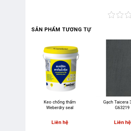
SẢN PHẨM TƯƠNG TỰ
ra 30×60
Keo chống thấm
Gạch Taicera 
15
Weberdry seal
G63219
 hệ
Liên hệ
Liên hệ