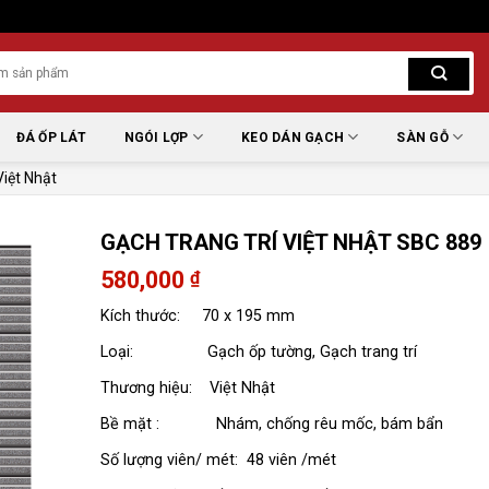
ĐÁ ỐP LÁT
NGÓI LỢP
KEO DÁN GẠCH
SÀN GỖ
iệt Nhật
GẠCH TRANG TRÍ VIỆT NHẬT SBC 889
580,000
₫
Kích thước: 70 x 195 mm
Loại: Gạch ốp tường, Gạch trang trí
Thương hiệu: Việt Nhật
Bề mặt : Nhám, chống rêu mốc, bám bẩn
Số lượng viên/ mét: 48 viên /mét