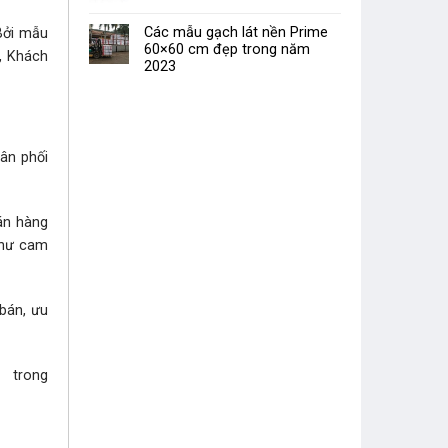
Các mẫu gạch lát nền Prime
 Bởi mẫu
60×60 cm đẹp trong năm
, Khách
2023
hân phối
bán hàng
như cam
 bán, ưu
i trong