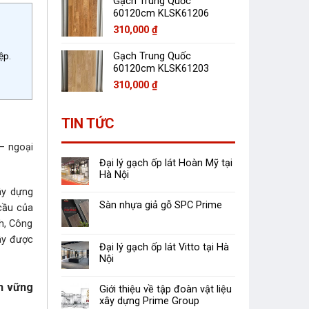
Gạch Trung Quốc
60120cm KLSK61206
310,000
₫
ệp.
Gạch Trung Quốc
60120cm KLSK61203
310,000
₫
TIN TỨC
– ngoại
Đại lý gạch ốp lát Hoàn Mỹ tại
Hà Nội
ây dựng
Sàn nhựa giả gỗ SPC Prime
 cầu của
h, Công
ây được
Đại lý gạch ốp lát Vitto tại Hà
Nội
ển vững
Giới thiệu về tập đoàn vật liệu
xây dựng Prime Group