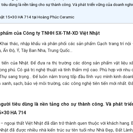
 tiêu dùng là nền tảng cho sự thành công. Và phát triển vững của doanh nghi
 Nhật 15×30 HA 714 tại Hoàng Phúc Ceramic
ản phẩm của Công ty TNHH SX-TM-XD Việt Nhật
Khai thác, nhập khẩu và phân phối các sản phẩm Gạch trang trí nội 
, Ấn Độ, Ý, Tây Ban Nha, Trung Quốc…
 tiến của Nhật. Để đưa ra thị trường các dòng sản phẩm vật liệu x
hong phú. Có giá trị nghệ thuật và tính thẩm mỹ cao. Phù hợp với nhu
Thự sang trọng… Để luôn nằm trong tốp đầu lĩnh vực mình kinh doan
xanh, sạch, bảo vệ môi trường, các công nghệ tiên tiến mới nhất. Đ
gười tiêu dùng là nền tảng cho sự thành công. Và phát tri
15×30 HA 714
 – ngoại thất Việt Nhật đã dần trở thành quen thuộc với khách hang.
Nhật đã được nhiều nhà kiến trúc sư tên tuổi như Nhà Đẹp, Đất Lành