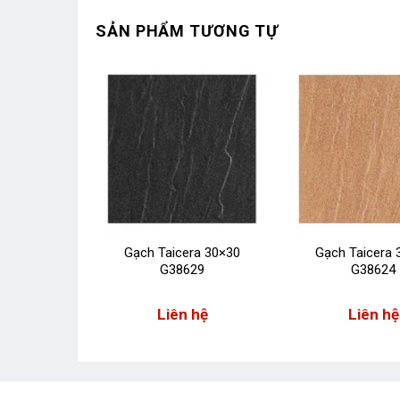
SẢN PHẨM TƯƠNG TỰ
g thấm
Gạch Taicera 30×30
Gạch Taicera 
y seal
G38629
G38624
 hệ
Liên hệ
Liên hệ