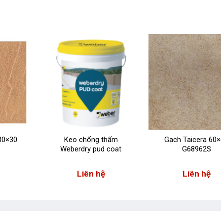
30×30
Keo chống thấm
Gạch Taicera 60
Weberdry pud coat
G68962S
Liên hệ
Liên hệ