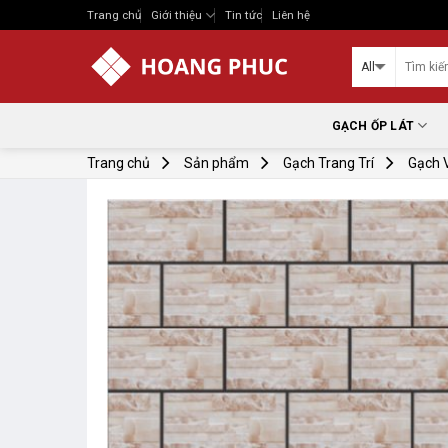
Skip
Trang chủ
Giới thiệu
Tin tức
Liên hệ
to
content
GẠCH ỐP LÁT
Trang chủ
Sản phẩm
Gạch Trang Trí
Gạch V