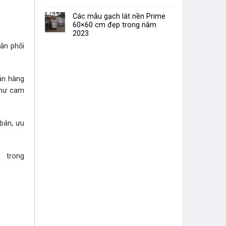
Các mẫu gạch lát nền Prime
60×60 cm đẹp trong năm
2023
hân phối
bán hàng
như cam
 bán, ưu
i trong