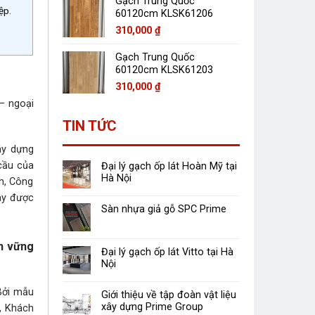
Gạch Trung Quốc
ệp.
60120cm KLSK61206
310,000
₫
Gạch Trung Quốc
60120cm KLSK61203
310,000
₫
– ngoại
TIN TỨC
ây dựng
 cầu của
Đại lý gạch ốp lát Hoàn Mỹ tại
Hà Nội
h, Công
ây được
Sàn nhựa giả gỗ SPC Prime
ển vững
Đại lý gạch ốp lát Vitto tại Hà
Nội
 Bởi mẫu
Giới thiệu về tập đoàn vật liệu
xây dựng Prime Group
, Khách