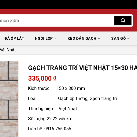
ĐÁ ỐP LÁT
NGÓI LỢP
KEO DÁN GẠCH
SÀN GỖ
iệt Nhật
GẠCH TRANG TRÍ VIỆT NHẬT 15×30 HA
335,000
₫
Kích thước: 150 x 300 mm
Loại: Gạch ốp tường, Gạch trang trí
Thương hiệu: Việt Nhật
Số lượng 22.22 viên/m
Liên hệ: 0916 756 055