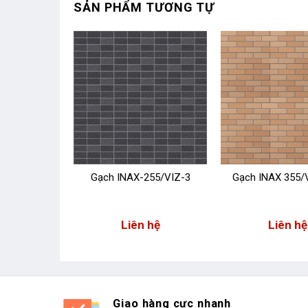
SẢN PHẨM TƯƠNG TỰ
55/VIZ-2N
Gạch INAX-255/VIZ-3
Gạch INAX 355/
 hệ
Liên hệ
Liên hệ
Giao hàng cực nhanh