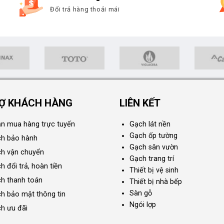
Đổi trả hàng thoải mái
Ợ KHÁCH HÀNG
LIÊN KẾT
n mua hàng trực tuyến
Gạch lát nền
Gạch ốp tường
ch bảo hành
Gạch sân vườn
ch vận chuyển
Gạch trang trí
h đổi trả, hoàn tiền
Thiết bị vệ sinh
ch thanh toán
Thiết bị nhà bếp
Sàn gỗ
ch bảo mật thông tin
Ngói lợp
ch ưu đãi