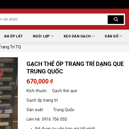
ĐÁ ỐP LÁT
NGÓI LỢP
KEO DÁN GẠCH
SÀN GỖ
rang Trí TQ
GẠCH THẺ ỐP TRANG TRÍ DẠNG QUE
TRUNG QUỐC
670,000
₫
Kích thước: Gạch thẻ que
Gạch ốp trang trí
Sản xuất: Trung Quốc
Liên hệ: 0916 756 055
Để được tư vấn báo giá tốt nhất.