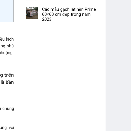
Các mẫu gạch lát nền Prime
60×60 cm đẹp trong năm
2023
ều kích
ông phủ
chuộng.
g trên
 là bền
ởi chúng
ùng với