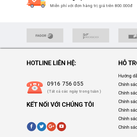
Miễn phí với đơn hàng trị giá trên 800.000đ
HOTLINE LIÊN HỆ:
HỖ TR
Hướng dẫ
0916 756 055
Chính sá
(Tất cả các ngày trong tuần )
Chính sá
Chính sác
KẾT NỐI VỚI CHÚNG TÔI
Chính sá
Chính sá
Chính sá