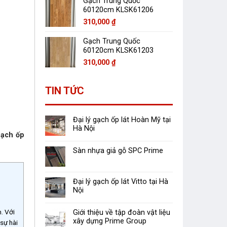
Gạch Trung Quốc
60120cm KLSK61206
310,000
₫
Gạch Trung Quốc
60120cm KLSK61203
310,000
₫
TIN TỨC
Đại lý gạch ốp lát Hoàn Mỹ tại
Hà Nội
ạch ốp
Sàn nhựa giả gỗ SPC Prime
Đại lý gạch ốp lát Vitto tại Hà
Nội
. Với
Giới thiệu về tập đoàn vật liệu
xây dựng Prime Group
sự hài