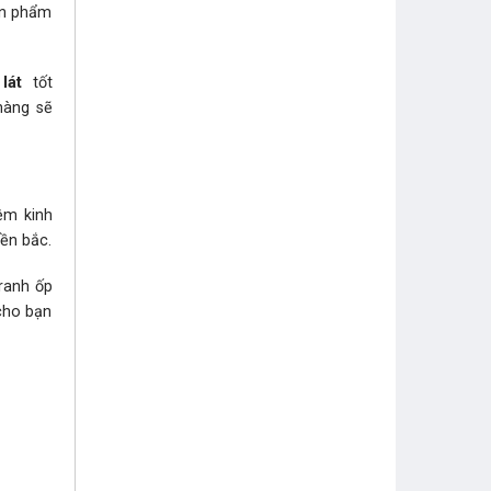
sản phẩm
lát
tốt
hàng sẽ
ệm kinh
̀n bắc.
anh ốp
 cho bạn