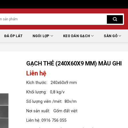
ĐÁ ỐP LÁT
NGÓI LỢP
KEO DÁN GẠCH
SÀN GỖ
GẠCH THẺ (240X60X9 MM) MÀU GHI
Liên hệ
Kích thước: 240x60x9 mm
Khối lượng: 0,8 kg/v
Số lượng viên /mét: 80v/m
Nơi sản xuất: Gốm đất việt
Liên hệ: 0916 756 055