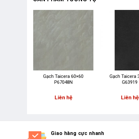
ra 30×60
Gạch Taicera 60×60
Gạch Taicera 
18
P67048N
G63919
 hệ
Liên hệ
Liên hệ
Giao hàng cực nhanh