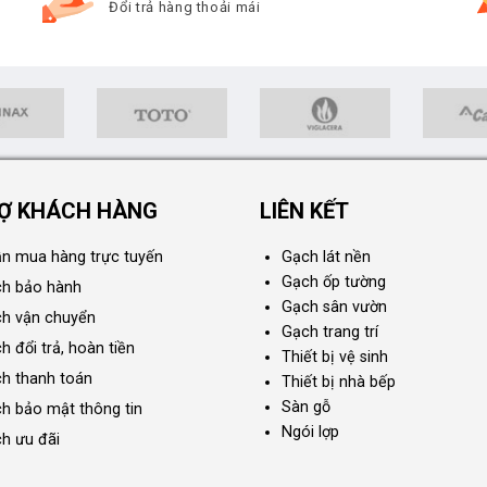
Đổi trả hàng thoải mái
Ợ KHÁCH HÀNG
LIÊN KẾT
n mua hàng trực tuyến
Gạch lát nền
Gạch ốp tường
ch bảo hành
Gạch sân vườn
ch vận chuyển
Gạch trang trí
h đổi trả, hoàn tiền
Thiết bị vệ sinh
ch thanh toán
Thiết bị nhà bếp
Sàn gỗ
ch bảo mật thông tin
Ngói lợp
ch ưu đãi