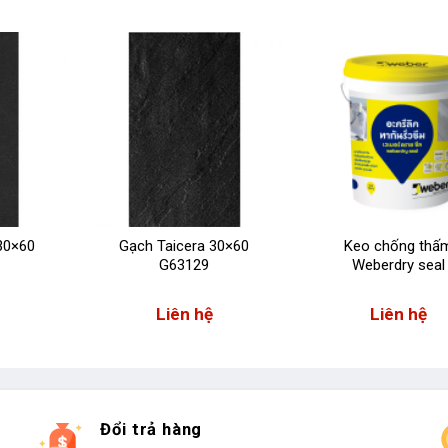
30×60
Gạch Taicera 30×60
Keo chống thấ
G63129
Weberdry seal
Liên hệ
Liên hệ
Đổi trả hàng