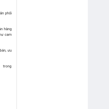
hân phối
bán hàng
như cam
 bán, ưu
i trong