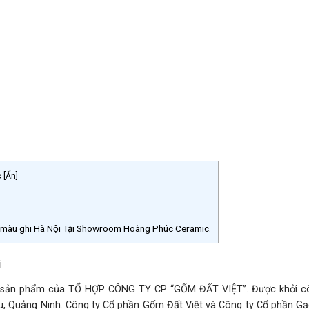
c
[
Ẩn
]
màu ghi Hà Nội Tại Showroom Hoàng Phúc Ceramic.
i
à sản phẩm của TỔ HỢP CÔNG TY CP “GỐM ĐẤT VIỆT”. Được khởi c
ều, Quảng Ninh. Công ty Cổ phần Gốm Đất Việt và Công ty Cổ phần Gạ