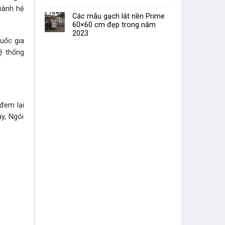
 hành hệ
Các mẫu gạch lát nền Prime
60×60 cm đẹp trong năm
2023
uốc gia
ệ thống
đem lại
y, Ngói