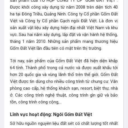
sản phẩm của TỔ HỢP CÔNG TY CP “GỐM ĐẤT VIỆT”.
Được khởi công xây dựng từ năm 2008 trên diện tích 40
ha tại Đông Triều, Quảng Ninh. Công ty Cổ phần Gốm Đất
Việt và Công ty Cổ phần Gạch ngói Đất Việt. Là đơn vị
sản xuất vật liệu xây dựng hiện đại nhất Việt Nam và khu
vực. Sau hai năm xây dựng, lắp đặt và vận hành hệ thống,
tháng 1 năm 2010. Những sản phẩm mang thương hiệu
Gốm Đất Việt lần đầu tiên có mặt trên thị trường.
Tới nay, sản phẩm của Gốm Đất Việt đã hiện diện khắp
64 tỉnh. Thành phố trong cả nước và được xuất khẩu tới
hơn 20 quốc gia và vùng lãnh thổ trên thế giới. Gốm Đất
Việt được tin dùng cho nhiều công trình từ chung cư. Văn
phòng cao cấp, hệ thống khách sạn, resort, biệt thự, nhà
ở. Các công trình nghệ thuật, công trình gìn giữ và bảo
tồn, công trình công cộng,…
Lĩnh vực hoạt động: Ngói Gốm Đất Việt
Sở hữu nguồn nguyên liệu đất sét có chất lượng tốt nhất