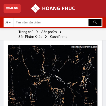
Skip
to
MENU
content
Trang chủ
Sản phẩm
Sản Phẩm Khác
Gạch Prime