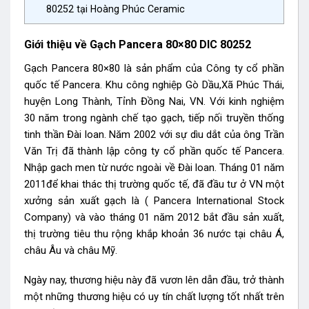
80252 tại Hoàng Phúc Ceramic
Giới thiệu về Gạch Pancera 80×80 DIC 80252
Gạch Pancera 80×80 là sản phẩm của Công ty cổ phần
quốc tế Pancera. Khu công nghiệp Gò Dầu,Xã Phúc Thái,
huyện Long Thành, Tỉnh Đồng Nai, VN. Với kinh nghiệm
30 năm trong ngành chế tạo gạch, tiếp nối truyền thống
tinh thần Đài loan. Năm 2002 với sự dìu dắt của ông Trần
Văn Trị đã thành lập công ty cổ phần quốc tế Pancera.
Nhập gach men từ nước ngoài về Đài loan. Tháng 01 năm
2011để khai thác thị trường quốc tế, đã đầu tư ở VN một
xưởng sản xuất gạch là ( Pancera International Stock
Company) và vào tháng 01 năm 2012 bắt đầu sản xuất,
thị trường tiêu thu rộng khắp khoản 36 nước tại châu Á,
châu Âu và châu Mỹ.
Ngày nay, thương hiệu này đã vươn lên dẫn đầu, trở thành
một những thương hiệu có uy tín chất lượng tốt nhất trên