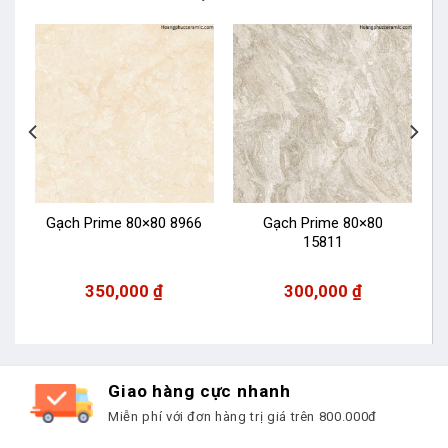
2
Gạch Prime 80×80 8966
Gạch Prime 80×80
15811
350,000
₫
300,000
₫
Giao hàng cực nhanh
Miễn phí với đơn hàng trị giá trên 800.000đ