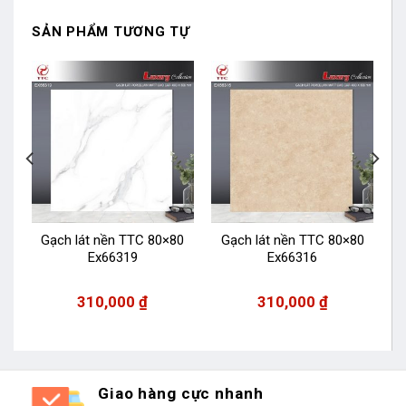
SẢN PHẨM TƯƠNG TỰ
0
Gạch lát nền TTC 80×80
Gạch lát nền TTC 80×80
Ex66319
Ex66316
310,000
₫
310,000
₫
Giao hàng cực nhanh