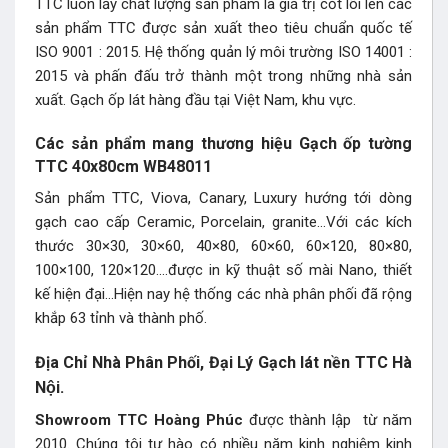
TTC luôn lấy chất lượng sản phẩm là giá trị cốt lõi lên các
sản phẩm TTC được sản xuất theo tiêu chuẩn quốc tế
ISO 9001 : 2015. Hệ thống quản lý môi trường ISO 14001 :
2015 và phấn đấu trở thành một trong những nhà sản
xuất. Gạch ốp lát hàng đầu tại Việt Nam, khu vực.
Các sản phẩm mang thương hiệu Gạch ốp tường
TTC 40x80cm WB48011
Sản phẩm TTC, Viova, Canary, Luxury hướng tới dòng
gạch cao cấp Ceramic, Porcelain, granite…Với các kích
thước 30×30, 30×60, 40×80, 60×60, 60×120, 80×80,
100×100, 120×120….được in kỹ thuật số mài Nano, thiết
kế hiện đại…Hiện nay hệ thống các nhà phân phối đã rộng
khắp 63 tỉnh và thành phố.
Địa Chỉ Nhà Phân Phối, Đại Lý Gạch lát nền TTC Hà
Nội.
Showroom TTC Hoàng Phúc
được thành lập từ năm
2010. Chúng tôi tự hào có nhiều năm kinh nghiệm kinh