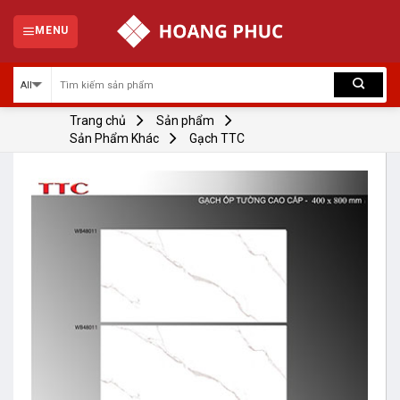
Skip
to
MENU
content
Trang chủ
Sản phẩm
Sản Phẩm Khác
Gạch TTC