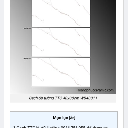
Gạch ốp tường TTC 40x80cm WB48011
Mục lục
[
Ẩn
]
1
Gạch TTC là gì? Hotline 0916.756.055 để được tư