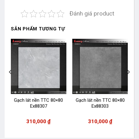
Đánh giá product
SẢN PHẨM TƯƠNG TỰ
0
Gạch lát nền TTC 80×80
Gạch lát nền TTC 80×80
Ex88307
Ex88303
310,000
₫
310,000
₫