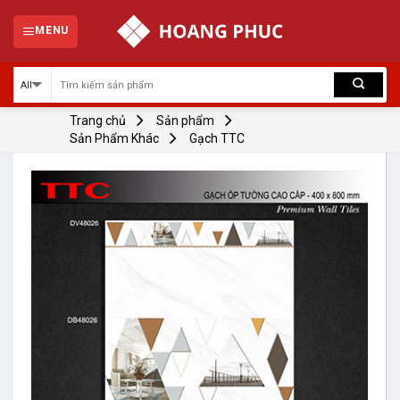
Skip
to
MENU
content
Trang chủ
Sản phẩm
Sản Phẩm Khác
Gạch TTC