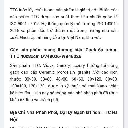
TTC luôn lấy chất lượng sản phẩm là giá trị cốt lõi lên các
sản phẩm TTC được sản xuất theo tiêu chuẩn quốc tế
ISO 9001 : 2015. Hệ thống quản lý môi trường ISO 14001 :
2015 và phấn đấu trở thành một trong những nhà sản
xuất. Gạch ốp lát hàng đầu tại Việt Nam, khu vực.
Các sản phẩm mang thương hiệu Gạch ốp tường
TTC 40x80cm DV48026-WB48026
Sản phẩm TTC, Viova, Canary, Luxury hướng tới dòng
gạch cao cấp Ceramic, Porcelain, granite…Với các kích
thước 30×30, 30×60, 40×80, 60×60, 60×120, 80×80,
100×100, 120×120….được in kỹ thuật số mài Nano, thiết
kế hiện đại…Hiện nay hệ thống các nhà phân phối đã rộng
khắp 63 tỉnh và thành phố.
Địa Chỉ Nhà Phân Phối, Đại Lý Gạch lát nền TTC Hà
Nội.