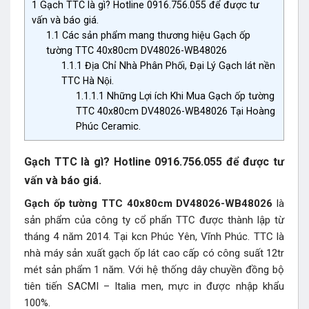
1
Gạch TTC là gì? Hotline 0916.756.055 để được tư
vấn và báo giá.
1.1
Các sản phẩm mang thương hiệu Gạch ốp
tường TTC 40x80cm DV48026-WB48026
1.1.1
Địa Chỉ Nhà Phân Phối, Đại Lý Gạch lát nền
TTC Hà Nội.
1.1.1.1
Những Lợi ích Khi Mua Gạch ốp tường
TTC 40x80cm DV48026-WB48026 Tại Hoàng
Phúc Ceramic.
Gạch TTC là gì? Hotline 0916.756.055 để được tư
vấn và báo giá.
Gạch ốp tường TTC 40x80cm DV48026-WB48026
là
sản phẩm của công ty cổ phẩn TTC được thành lập từ
tháng 4 năm 2014. Tại kcn Phúc Yên, Vĩnh Phúc. TTC là
nhà máy sản xuất gạch ốp lát cao cấp có công suất 12tr
mét sản phẩm 1 năm. Với hệ thống dây chuyền đồng bộ
tiên tiến SACMI – Italia men, mực in được nhập khẩu
100%.