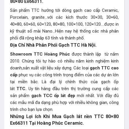
80×80 Ex66311.
Sản phẩm TTC hướng tới dòng gạch cao cấp Ceramic,
Porcelain, granite…với các kích thước 30×30, 30×60,
40×80, 60×60, 60×120, 80×80, 100×100, 120×120….được in
kỹ thuật số mài Nano…Hiện nay hệ thống các nhà phân
phối đã rộng khắp 63 tỉnh và thành phố.
Địa Chỉ Nhà Phân Phối Gạch TTC Hà Nội.
Showroom TTC Hoàng Phúc
được thành lập từ năm
2010. Chúng tôi tự hào có nhiều năm kinh nghiệm kinh
doanh,sản xuất vật liệu xây dựng. Các loại
gạch TTC cao
cấp
phục vụ các công trình trọng điểm của các dự án lớn
tại miền bắc.
Là đại lý chính thức của gạch ốp
lát
TTC.
Uy tín hàng đầu trên thị trường cung cấp các
sản phẩm
gạch TCC ốp lát đẹp
mới nhất. Với đầy đủ
các mẫu mã đa dạng phù hợp với nhiều không gian, công
trình cho bạn lựa chọn.
Những Lợi ích Khi Mua Gạch lát nền TTC 80×80
Ex66311 Tại Hoàng Phúc Ceramic.