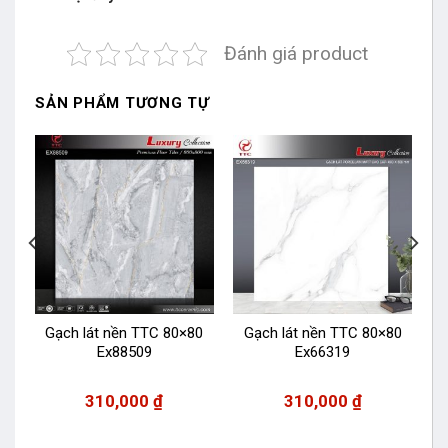
Đánh giá product
SẢN PHẨM TƯƠNG TỰ
0
Gạch lát nền TTC 80×80
Gạch lát nền TTC 80×80
Ex88509
Ex66319
310,000
₫
310,000
₫