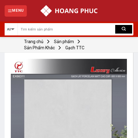
Skip
to
MENU
content
Trang chủ
Sản phẩm
Sản Phẩm Khác
Gạch TTC