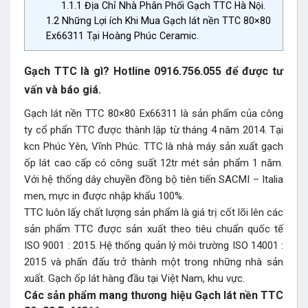
1.1.1
Địa Chỉ Nhà Phân Phối Gạch TTC Hà Nội.
1.2
Những Lợi ích Khi Mua Gạch lát nền TTC 80×80
Ex66311 Tại Hoàng Phúc Ceramic.
Gạch TTC là gì? Hotline 0916.756.055 để được tư
vấn và báo giá.
Gạch lát nền TTC 80×80 Ex66311 là sản phẩm của công
ty cổ phẩn TTC được thành lập từ tháng 4 năm 2014. Tại
kcn Phúc Yên, Vĩnh Phúc. TTC là nhà máy sản xuất gạch
ốp lát cao cấp có công suất 12tr mét sản phẩm 1 năm.
Với hệ thống dây chuyền đồng bộ tiên tiến SACMI – Italia
men, mực in được nhập khẩu 100%.
TTC luôn lấy chất lượng sản phẩm là giá trị cốt lõi lên các
sản phẩm TTC được sản xuất theo tiêu chuẩn quốc tế
ISO 9001 : 2015. Hệ thống quản lý môi trường ISO 14001 :
2015 và phấn đấu trở thành một trong những nhà sản
xuất. Gạch ốp lát hàng đầu tại Việt Nam, khu vực.
Các sản phẩm mang thương hiệu Gạch lát nền TTC