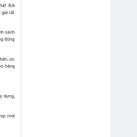
hất. Bởi
iá rất
ính sách
ông đúng
 bán, ưu
iao hàng
y dựng,
ẹp mới