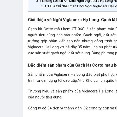
3.1
Những Lợi ích Khi Mua Ngói Viglacera Hạ Long 
3.1.1
Địa Chỉ Nhà Phân Phối Ngói Viglacera Hạ 
Giới thiệu về Ngói Viglacera Hạ Long. Gạch 
Gạch lát Cotto màu kem CT 06C là sản phẩm của C
người tiêu dùng các sản phẩm. Gạch ngói, đất sét 
trường góp phần kiến tạo nên những công trình h
Viglacera Hạ Long với bề dày 35 năm lịch sử phát tri
vực sản xuất gạch ngói đất sét nung. Bằng phương 
Đặc điểm sản phẩm của Gạch lát Cotto màu 
Sản phẩm của Viglacera Hạ Long đặc biệt phù hợp 
trình từ dân dụng tới cao cấp.Như Khu du lịch quốc 
Thương hiệu và sản phẩm của Viglacera Hạ Long là
của người tiêu dùng.
Công ty có 04 đơn vị thành viên, 02 công ty con và 0