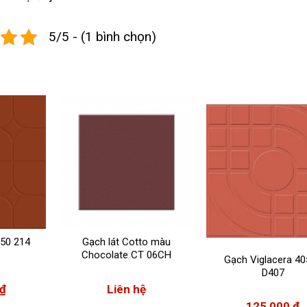
5/5 - (1 bình chọn)
50 214
Gạch lát Cotto màu
Chocolate CT 06CH
Gạch Viglacera 4
D407
₫
Liên hệ
125,000
₫