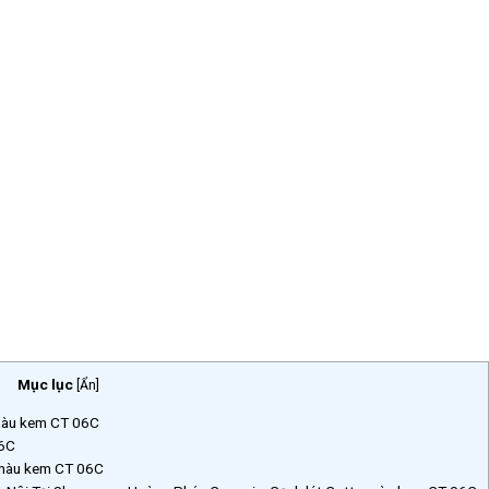
Mục lục
[
Ẩn
]
 màu kem CT 06C
06C
o màu kem CT 06C