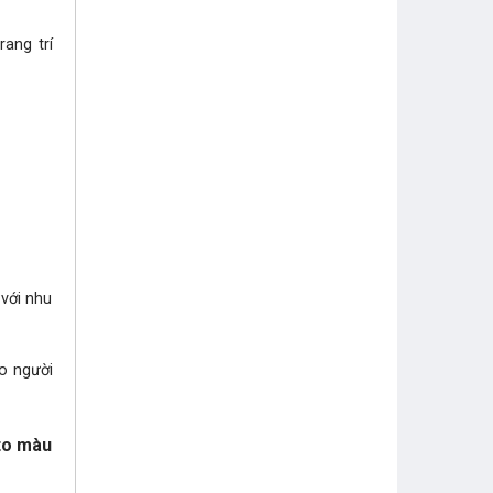
ang trí
với nhu
o người
tto màu