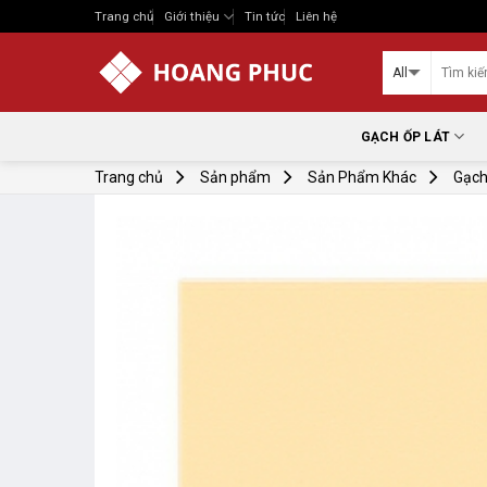
Skip
Trang chủ
Giới thiệu
Tin tức
Liên hệ
to
content
GẠCH ỐP LÁT
Trang chủ
Sản phẩm
Sản Phẩm Khác
Gạch