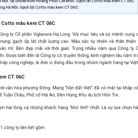
Hà Nội Tại Showroom Hoàng Phúc Ceramic. Gạch lát Cotto màu kem CT 06C
Long Hà Nội. Gạch lát Cotto màu kem CT 06C
lát Cotto màu kem CT 06C
ông ty Cổ phần Viglacera Hạ Long. Với mục tiêu và sứ mệnh cung 
nung, gạch ốp lát chất lượng cao. Màu sắc tự nhiên và thân thiện 
oàn mĩ. Bền đẹp mãi với thời gian. Trong nhiều năm qua Công ty 
ển. Được biết đến là Công ty có truyền thống, kinh nghiệm lâu năm tr
pháp công nghiệp, là đơn vị đứng đầu trong nhóm ngành hang tại Việ
kem CT 06C
với văn hóa phương Đông. Mang “hồn đất Việt” đã có mặt tại khắp c
tế Tuần Châu, Phố cổ Hội An, Đền Hùng, Khu du lịch Hòn Tre…
m hài lòng cả những khách hàng “khó tính” nhất. Là sự lựa chọn h
1 công ty liên kết gồm: