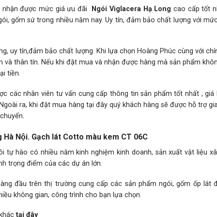
ẽ nhận được mức giá ưu đãi
Ngói Viglacera Hạ Long
cao cấp tốt n
gói, gốm sứ trong nhiều năm nay. Uy tín, đảm bảo chất lượng với mức g
 uy tín,đảm bảo chất lượng. Khi lựa chọn Hoàng Phúc cùng với ch
 lớn và thân tín. Nếu khi đặt mua và nhận được hàng mà sản phẩm kh
i tiền.
c các nhân viên tư vấn cung cấp thông tin sản phẩm tốt nhất , giá
 Ngoài ra, khi đặt mua hàng tại đây quý khách hàng sẽ được hỗ trợ g
 chuyển.
ng Hà Nội. Gạch lát Cotto màu kem CT 06C
 tự hào có nhiều năm kinh nghiệm kinh doanh, sản xuất vật liệu xâ
ình trọng điểm của các dự án lớn.
hàng đầu trên thị trường cung cấp các sản phẩm ngói, gốm ốp lát đ
nhiều không gian, công trình cho bạn lựa chọn.
 khác
tại đây