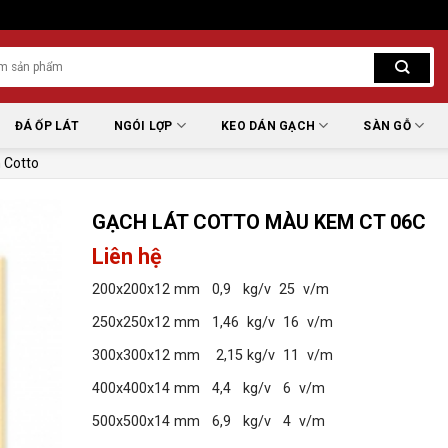
ĐÁ ỐP LÁT
NGÓI LỢP
KEO DÁN GẠCH
SÀN GỖ
 Cotto
GẠCH LÁT COTTO MÀU KEM CT 06C
Liên hệ
200x200x12 mm 0,9 kg/v 25 v/m
250x250x12 mm 1,46 kg/v 16 v/m
300x300x12 mm 2,15 kg/v 11 v/m
400x400x14 mm 4,4 kg/v 6 v/m
500x500x14 mm 6,9 kg/v 4 v/m