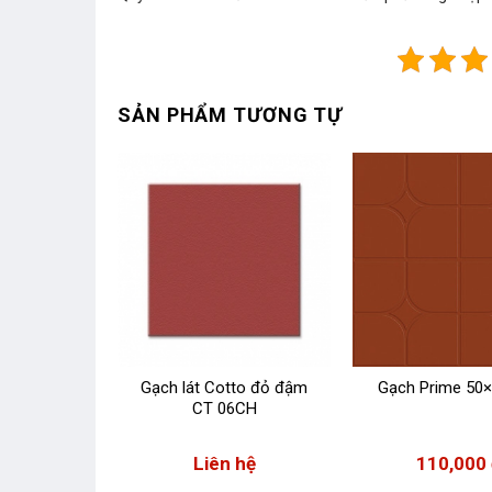
SẢN PHẨM TƯƠNG TỰ
Gạch lát Cotto đỏ đậm
Gạch Prime 50×
CT 06CH
era 40×40
1
Liên hệ
110,000
00
₫