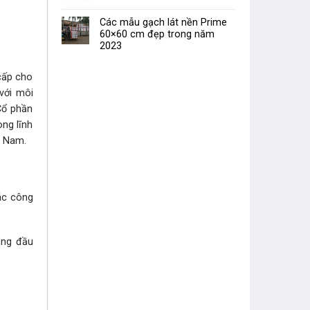
Các mẫu gạch lát nền Prime
60×60 cm đẹp trong năm
2023
cấp cho
với môi
Cổ phần
ong lĩnh
t Nam.
ác công
àng đầu