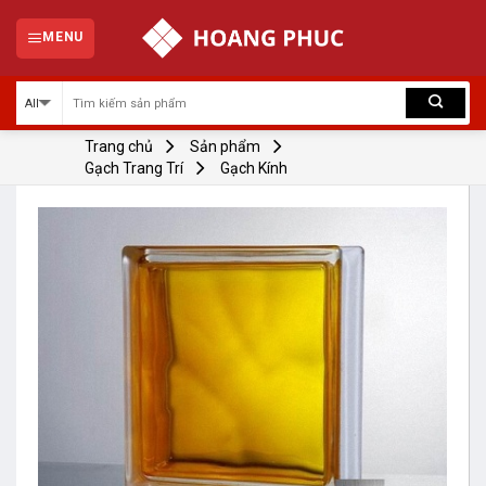
Skip
to
MENU
content
Trang chủ
Sản phẩm
Gạch Trang Trí
Gạch Kính