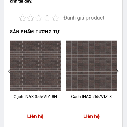
kính
tại đây.
Đánh giá product
SẢN PHẨM TƯƠNG TỰ
N
Gạch INAX 355/VIZ-8N
Gạch INAX 255/VIZ-8
Liên hệ
Liên hệ