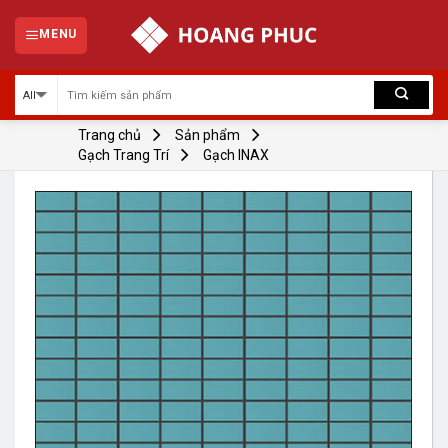
Skip
to
MENU
content
Trang chủ
Sản phẩm
Gạch Trang Trí
Gạch INAX