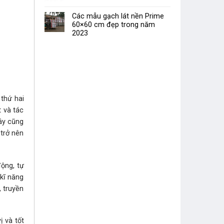
Các mẫu gạch lát nền Prime
60×60 cm đẹp trong năm
2023
thứ hai
t và tác
Đây cũng
 trở nên
ộng, tự
 kĩ năng
 truyền
ị và tốt