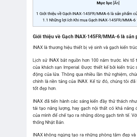
Mục lục
[
Ẩn
]
1
Giới thiệu về Gạch INAX-145FR/MMA-6 là sản phẩm củ
1.1
Những lợi ích Khi mua Gạch INAX-145FR/MMA-6 t
Giới thiệu về Gạch INAX-145FR/MMA-6
là sản 
INAX là thương hiệu thiết bị vệ sinh và gạch kiến tr
Lịch sử INAX bắt nguồn hơn 100 năm trước. khi tổ t
của khách sạn Imperial. Được thiết kế bởi kiến trúc
động của lửa. Thông qua nhiều lần thử nghiệm, chún
chính là nền tảng của INAX. Kể từ đó, chúng tôi đã
tốt đẹp hơn.
INAX đã tiến hành các sáng kiến đầy thử thách như
tái tạo năng lượng, hay gạch nội thất có khả năng 
của mình để chế tạo ra những dòng gạch tinh tế. V
thống Nhật Bản.
INAX không ngừng tạo ra những phòng tắm đẹp và hiệ