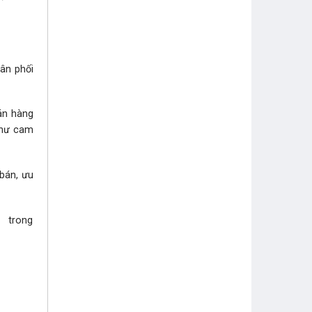
hân phối
bán hàng
như cam
 bán, ưu
i trong