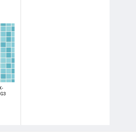
X-
-G3