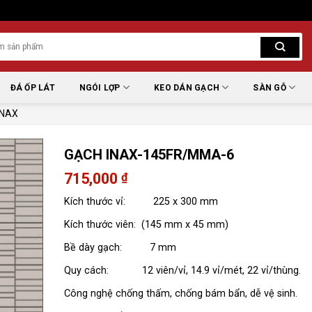
ĐÁ ỐP LÁT
NGÓI LỢP
KEO DÁN GẠCH
SÀN GỖ
INAX
GẠCH INAX-145FR/MMA-6
715,000
₫
Kích thước vỉ: 225 x 300 mm
Kích thước viên: (145 mm x 45 mm)
Bề dày gạch: 7 mm
Quy cách: 12 viên/vỉ, 14.9 vỉ/mét, 22 vỉ/thùng.
Công nghệ chống thấm, chống bám bẩn, dễ vệ sinh.