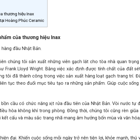
a thương hiệu Inax
ại Hoàng Phúc Ceramic
phẩm của thương hiệu Inax
úc hàng đầu Nhật Bản.
iên chúng tôi sản xuất những viên gạch lát cho tòa nhà quan trọng 
 sư Frank Lloyd Wright. Bằng việc xác định được tính chất của đất sé
g tôi đã thành công trong việc sản xuất hàng loạt gạch trang trí. 
 liên tục theo đuổi mục tiêu tạo ra những sản phẩm. Giúp cuộc sống
 bồn cầu có chức năng xịt rửa đầu tiên của Nhật Bản. Vòi nước tự đ
điều hòa không khí trong phòng. Đồng thời, chúng tôi cũng rèn giũa
ới kết cấu và màu sắc trang nhã mang âm hưởng bốn mùa và văn hóa,
n đại. Khiến cuộc sống mỗi ngày trở nên tiện lợi, khỏe mạnh, thú v