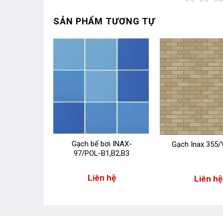
SẢN PHẨM TƯƠNG TỰ
Gạch bể bơi INAX-
ơi INAX-
Gạch Inax 355/
97/POL-B1,B2,B3
B1-B2-B3
Liên hệ
 hệ
Liên hệ